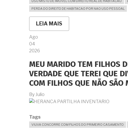
USO MISTO DE IMOVEL COM DIREITO REAL DE HABITACAO
PERDA DO DIREITO DE HABITACAO POR NAO USO PESSOAL
LEIA MAIS
SOBRE
DIREITO
REAL
Ago
DE
04
HABITAÇÃO:
A
2026
VIÚVA
NÃO
MEU MARIDO TEM FILHOS D
PODE
ALUGAR
VERDADE QUE TEREI QUE DI
NEM
EMPRESTAR
COM FILHOS QUE NÃO SÃO 
O
IMÓVEL?
By
Julio
Tags
VIUVA CONCORRE COM FILHOS DO PRIMEIRO CASAMENTO