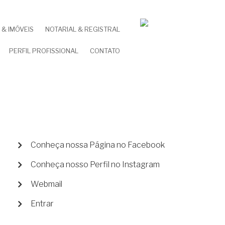
& IMÓVEIS
NOTARIAL & REGISTRAL
PERFIL PROFISSIONAL
CONTATO
MENU
Conheça nossa Página no Facebook
DE
Conheça nosso Perfil no Instagram
CONTA
DE
Webmail
USUÁRIO
Entrar