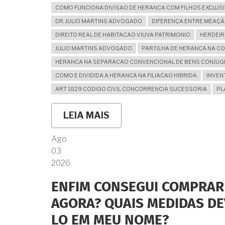
COMO FUNCIONA DIVISAO DE HERANCA COM FILHOS EXCLUS
DR. JULIO MARTINS ADVOGADO
DIFERENÇA ENTRE MEAÇÃ
DIREITO REAL DE HABITACAO VIUVA PATRIMONIO
HERDEIR
JULIO MARTINS ADVOGADO
PARTILHA DE HERANCA NA C
HERANCA NA SEPARACAO CONVENCIONAL DE BENS CONJUG
COMO E DIVIDIDA A HERANCA NA FILIACAO HIBRIDA
INVEN
ART 1829 CODIGO CIVIL CONCORRENCIA SUCESSORIA
PL
LEIA MAIS
SOBRE
MEU
MARIDO
Ago
TEM
03
FILHOS
DE
2026
OUTROS
CASAMENTOS.
ENFIM CONSEGUI COMPRAR 
É
VERDADE
AGORA? QUAIS MEDIDAS DE
QUE
TEREI
LO EM MEU NOME?
QUE