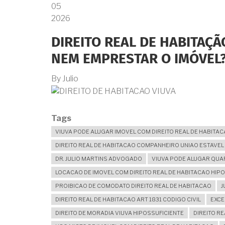
05
ESTRANGEIRO
PRECISA
2026
ADOTAR
PARA
DIREITO REAL DE HABITAÇÃ
ADQUIRIR
UM
NEM EMPRESTAR O IMÓVEL
IMÓVEL
NO
By
Julio
BRASIL.
Tags
VIUVA PODE ALUGAR IMOVEL COM DIREITO REAL DE HABITA
DIREITO REAL DE HABITACAO COMPANHEIRO UNIAO ESTAVEL
DR. JULIO MARTINS ADVOGADO
VIUVA PODE ALUGAR QUA
LOCACAO DE IMOVEL COM DIREITO REAL DE HABITACAO HIPO
PROIBICAO DE COMODATO DIREITO REAL DE HABITACAO
J
DIREITO REAL DE HABITACAO ART 1831 CODIGO CIVIL
EXCE
DIREITO DE MORADIA VIUVA HIPOSSUFICIENTE
DIREITO R