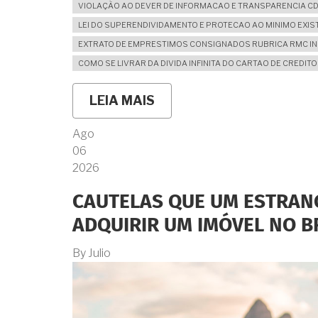
VIOLAÇÃO AO DEVER DE INFORMACAO E TRANSPARENCIA C
LEI DO SUPERENDIVIDAMENTO E PROTECAO AO MINIMO EXIS
EXTRATO DE EMPRESTIMOS CONSIGNADOS RUBRICA RMC I
COMO SE LIVRAR DA DIVIDA INFINITA DO CARTAO DE CREDI
LEIA MAIS
SOBRE
A
ARMADILHA
Ago
DO
06
CARTÃO
DE
2026
CRÉDITO
CONSIGNADO
CAUTELAS QUE UM ESTRAN
(RMC):
COMO
ADQUIRIR UM IMÓVEL NO BR
SE
PROTEGER
By
Julio
E
CANCELAR
OS
DESCONTOS
INFINITOS.