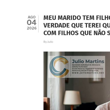
DE
HABITAÇÃO:
A
VIÚVA
AGO
MEU MARIDO TEM FILH
NÃO
04
PODE
VERDADE QUE TEREI QU
ALUGAR
2026
COM FILHOS QUE NÃO 
NEM
EMPRESTAR
O
By
Julio
IMÓVEL?