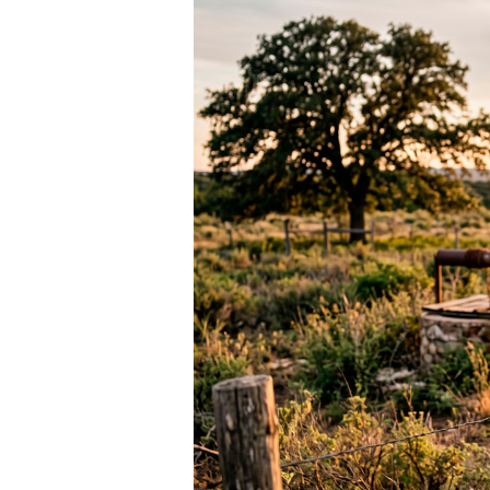
A
HERANÇA
ATÉ
COM
FILHOS
QUE
NÃO
SÃO
MEUS?