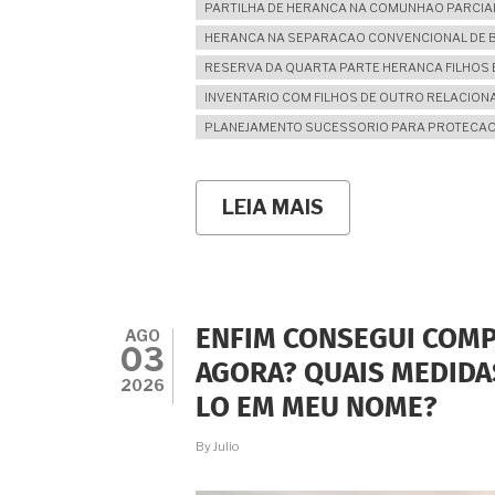
PARTILHA DE HERANCA NA COMUNHAO PARCIA
HERANCA NA SEPARACAO CONVENCIONAL DE 
RESERVA DA QUARTA PARTE HERANCA FILHOS 
INVENTARIO COM FILHOS DE OUTRO RELACIO
PLANEJAMENTO SUCESSORIO PARA PROTECAO
LEIA MAIS
SOBRE
MEU
MARIDO
TEM
FILHOS
DE
OUTROS
AGO
ENFIM CONSEGUI COMP
CASAMENTOS.
03
É
AGORA? QUAIS MEDIDA
VERDADE
2026
LO EM MEU NOME?
QUE
TEREI
QUE
By
Julio
DIVIDIR
TODA