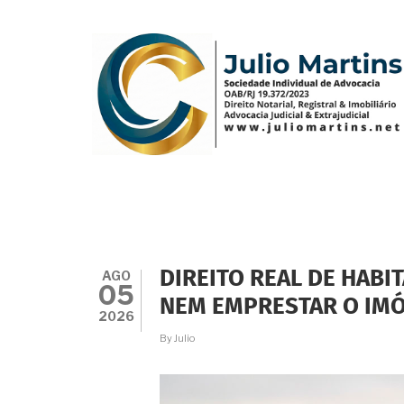
Pular
para
o
conteúdo
principal
AGO
DIREITO REAL DE HABI
05
NEM EMPRESTAR O IMÓ
2026
By
Julio