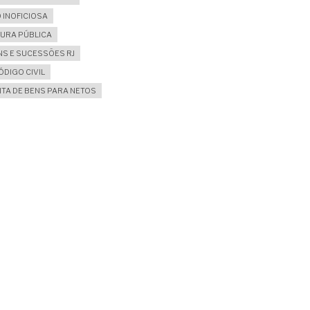
 INOFICIOSA
TURA PÚBLICA
NS E SUCESSÕES RJ
ÓDIGO CIVIL
ITA DE BENS PARA NETOS