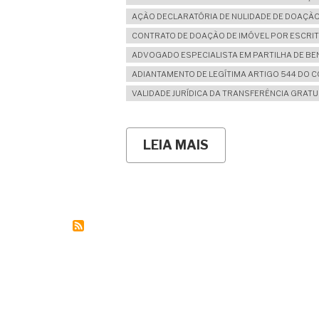
AÇÃO DECLARATÓRIA DE NULIDADE DE DOAÇÃO
CONTRATO DE DOAÇÃO DE IMÓVEL POR ESCRI
ADVOGADO ESPECIALISTA EM PARTILHA DE BE
ADIANTAMENTO DE LEGÍTIMA ARTIGO 544 DO C
VALIDADE JURÍDICA DA TRANSFERÊNCIA GRATU
LEIA MAIS
SOBRE
PARA
DOAR
BENS
IMÓVEIS
PARA
MEUS
NETOS
PRECISO
DA
CONCORDÂNCIA
DOS
MEUS
FILHOS?