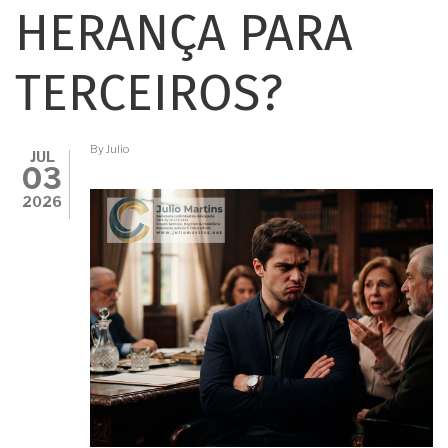
HERANÇA PARA
TERCEIROS?
By
Julio
JUL
03
2026