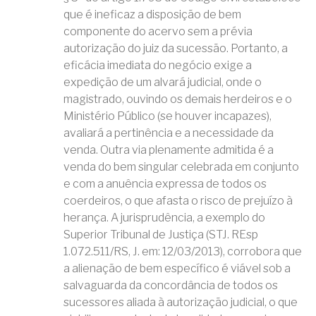
que é ineficaz a disposição de bem
componente do acervo sem a prévia
autorização do juiz da sucessão. Portanto, a
eficácia imediata do negócio exige a
expedição de um alvará judicial, onde o
magistrado, ouvindo os demais herdeiros e o
Ministério Público (se houver incapazes),
avaliará a pertinência e a necessidade da
venda. Outra via plenamente admitida é a
venda do bem singular celebrada em conjunto
e com a anuência expressa de todos os
coerdeiros, o que afasta o risco de prejuízo à
herança. A jurisprudência, a exemplo do
Superior Tribunal de Justiça (STJ. REsp
1.072.511/RS, J. em: 12/03/2013), corrobora que
a alienação de bem específico é viável sob a
salvaguarda da concordância de todos os
sucessores aliada à autorização judicial, o que