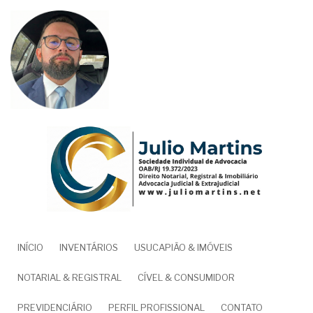
Pular
para
o
conteúdo
principal
NAVEGAÇÃO
INÍCIO
INVENTÁRIOS
USUCAPIÃO & IMÓVEIS
PRINCIPAL
NOTARIAL & REGISTRAL
CÍVEL & CONSUMIDOR
PREVIDENCIÁRIO
PERFIL PROFISSIONAL
CONTATO