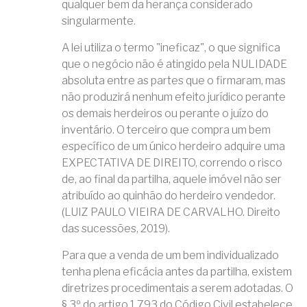
qualquer bem da herança considerado
singularmente.
A lei utiliza o termo "ineficaz", o que significa
que o negócio não é atingido pela NULIDADE
absoluta entre as partes que o firmaram, mas
não produzirá nenhum efeito jurídico perante
os demais herdeiros ou perante o juízo do
inventário. O terceiro que compra um bem
específico de um único herdeiro adquire uma
EXPECTATIVA DE DIREITO, correndo o risco
de, ao final da partilha, aquele imóvel não ser
atribuído ao quinhão do herdeiro vendedor.
(LUIZ PAULO VIEIRA DE CARVALHO. Direito
das sucessões, 2019).
Para que a venda de um bem individualizado
tenha plena eficácia antes da partilha, existem
diretrizes procedimentais a serem adotadas. O
§ 3º do artigo 1.793 do Código Civil estabelece