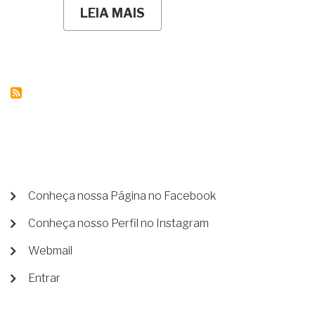
LEIA MAIS
SOBRE
GRATUIDADE
EXTRAJUDICIAL:
ENTENDA
A
REGULAMENTAÇÃO
NO
ESTADO
DO
RJ
E
AS
NOVIDADES
DO
PROVIMENTO
MENU
Conheça nossa Página no Facebook
CNJ
DE
221/2026.
Conheça nosso Perfil no Instagram
CONTA
DE
Webmail
USUÁRIO
Entrar