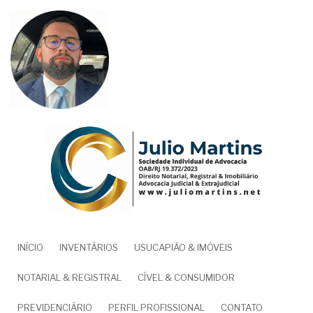
Pular
para
o
conteúdo
principal
NAVEGAÇÃO
INÍCIO
INVENTÁRIOS
USUCAPIÃO & IMÓVEIS
PRINCIPAL
NOTARIAL & REGISTRAL
CÍVEL & CONSUMIDOR
PREVIDENCIÁRIO
PERFIL PROFISSIONAL
CONTATO