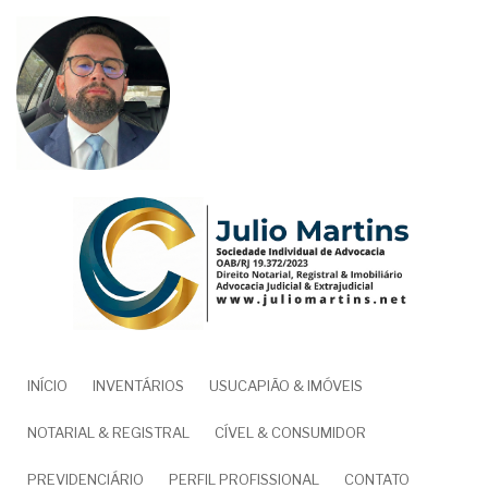
Pular
para
o
conteúdo
principal
NAVEGAÇÃO
INÍCIO
INVENTÁRIOS
USUCAPIÃO & IMÓVEIS
PRINCIPAL
NOTARIAL & REGISTRAL
CÍVEL & CONSUMIDOR
PREVIDENCIÁRIO
PERFIL PROFISSIONAL
CONTATO