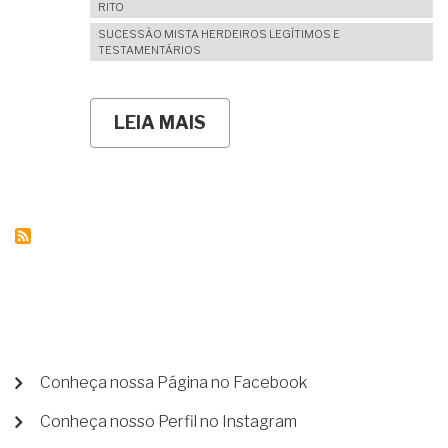
RITO
SUCESSÃO MISTA HERDEIROS LEGÍTIMOS E
TESTAMENTÁRIOS
LEIA MAIS
SOBRE
ANOS
DEPOIS
DO
TESTAMENTO
FEITO,
ADQUIRI
NOVOS
BENS.
COMO
FICARÁ
A
FUTURA
PARTILHA
SE
MENU
Conheça nossa Página no Facebook
EU
DE
NÃO
Conheça nosso Perfil no Instagram
CONTA
ATUALIZAR
MEU