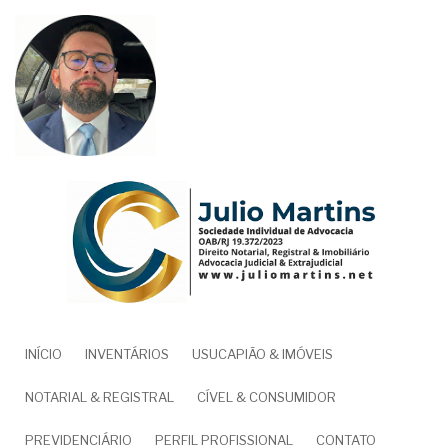
Pular
para
o
conteúdo
principal
NAVEGAÇÃO
INÍCIO
INVENTÁRIOS
USUCAPIÃO & IMÓVEIS
PRINCIPAL
NOTARIAL & REGISTRAL
CÍVEL & CONSUMIDOR
PREVIDENCIÁRIO
PERFIL PROFISSIONAL
CONTATO