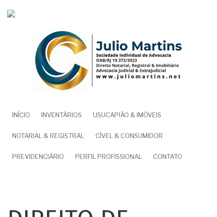
Pular
para
o
conteúdo
principal
NAVEGAÇÃO
INÍCIO
INVENTÁRIOS
USUCAPIÃO & IMÓVEIS
PRINCIPAL
NOTARIAL & REGISTRAL
CÍVEL & CONSUMIDOR
PREVIDENCIÁRIO
PERFIL PROFISSIONAL
CONTATO