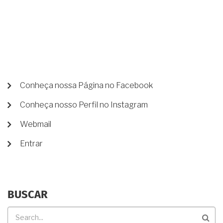
PARTILHA
DOS
BENS
NO
INVENTÁRIO.
POSSO
VENDER
MINHA
PARTE
NA
MENU
Conheça nossa Página no Facebook
HERANÇA
DE
PARA
Conheça nosso Perfil no Instagram
CONTA
TERCEIROS?
DE
Webmail
USUÁRIO
Entrar
BUSCAR
Buscar