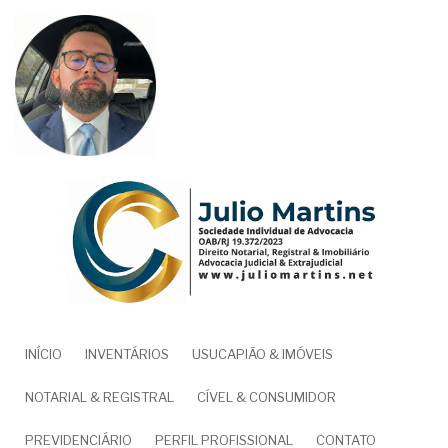
Pular
para
o
conteúdo
principal
NAVEGAÇÃO
INÍCIO
INVENTÁRIOS
USUCAPIÃO & IMÓVEIS
PRINCIPAL
NOTARIAL & REGISTRAL
CÍVEL & CONSUMIDOR
PREVIDENCIÁRIO
PERFIL PROFISSIONAL
CONTATO