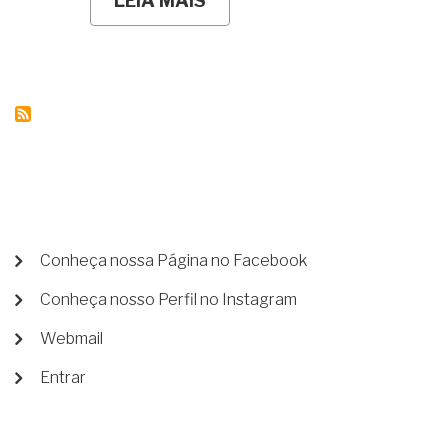
LEIA MAIS
SOBRE
SOMOS
HERDEIROS,
NOSSO
TIO
FALECEU
E
SÓ
DEIXOU
DÍVIDAS!
E
AGORA?
COMO
FICA
NOSSA
MENU
Conheça nossa Página no Facebook
HERANÇA??
DE
Conheça nosso Perfil no Instagram
CONTA
DE
Webmail
USUÁRIO
Entrar