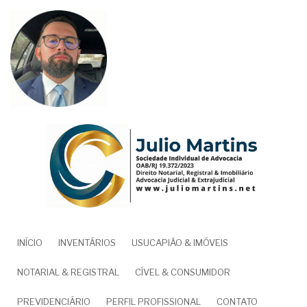
Pular
para
o
conteúdo
principal
NAVEGAÇÃO
INÍCIO
INVENTÁRIOS
USUCAPIÃO & IMÓVEIS
PRINCIPAL
NOTARIAL & REGISTRAL
CÍVEL & CONSUMIDOR
PREVIDENCIÁRIO
PERFIL PROFISSIONAL
CONTATO