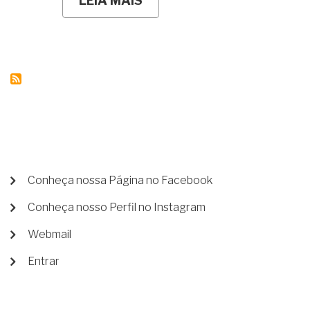
LEIA MAIS
SOBRE
SOMOS
HERDEIROS,
NOSSO
TIO
FALECEU
E
SÓ
DEIXOU
DÍVIDAS!
E
AGORA?
COMO
FICA
NOSSA
MENU
Conheça nossa Página no Facebook
HERANÇA??
DE
Conheça nosso Perfil no Instagram
CONTA
DE
Webmail
USUÁRIO
Entrar