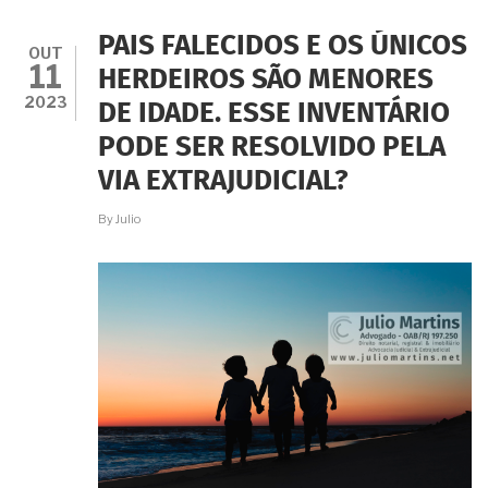
REGULARIZAR
BENS
PAIS FALECIDOS E OS ÚNICOS
DEIXADOS
OUT
11
PELO
HERDEIROS SÃO MENORES
FALECIDO:
2023
DE IDADE. ESSE INVENTÁRIO
INVENTÁRIO
JUDICIAL
PODE SER RESOLVIDO PELA
OU
INVENTÁRIO
VIA EXTRAJUDICIAL?
EXTRAJUDICIAL?
By
Julio