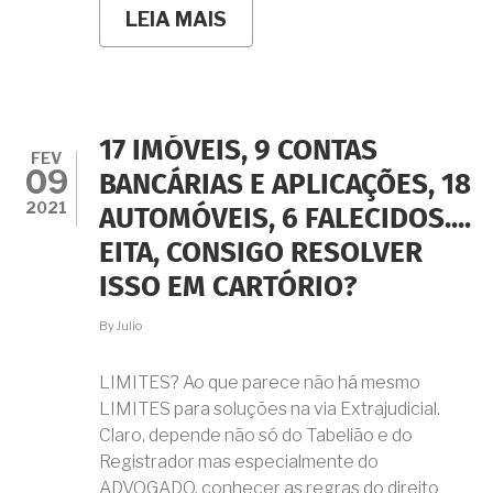
LEIA MAIS
SOBRE
PAIS
FALECIDOS
E
OS
ÚNICOS
HERDEIROS
17 IMÓVEIS, 9 CONTAS
SÃO
FEV
09
MENORES
BANCÁRIAS E APLICAÇÕES, 18
DE
2021
AUTOMÓVEIS, 6 FALECIDOS....
IDADE.
ESSE
EITA, CONSIGO RESOLVER
INVENTÁRIO
PODE
ISSO EM CARTÓRIO?
SER
RESOLVIDO
By
Julio
PELA
VIA
EXTRAJUDICIAL?
LIMITES? Ao que parece não há mesmo
LIMITES para soluções na via Extrajudicial.
Claro, depende não só do Tabelião e do
Registrador mas especialmente do
ADVOGADO, conhecer as regras do direito