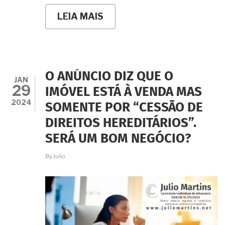
LEIA MAIS
SOBRE
SOU
FILHA
ÚNICA
E
MEU
FALECIDO
O ANÚNCIO DIZ QUE O
PAI
JAN
29
DEIXOU
IMÓVEL ESTÁ À VENDA MAS
TUDO
2024
SOMENTE POR “CESSÃO DE
EM
TESTAMENTO
DIREITOS HEREDITÁRIOS”.
PARA
MIM.
SERÁ UM BOM NEGÓCIO?
SOU
OBRIGADA
By
Julio
A
FAZER
INVENTÁRIO
MESMO
ASSIM?