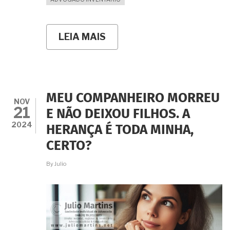
LEIA MAIS
SOBRE
QUAIS
SÃO
AS
VANTAGENS
E
PORQUÊ
MEU COMPANHEIRO MORREU
DEVO
NOV
21
ABRIR
E NÃO DEIXOU FILHOS. A
O
2024
HERANÇA É TODA MINHA,
INVENTÁRIO
DENTRO
CERTO?
DO
PRAZO
By
Julio
LEGAL?