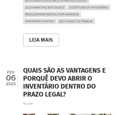
ADVOGADO ESPECIALISTA EM SUCESSÕES
JULIO MARTINS ADVOGADO
ESCRITURA DE INVENTÁRIO
REGULARIZAR IMÓVEL POR HERANÇA
INVENTARIO RAPIDO
ADVOGADO DE FAMÍLIA.
LEIA MAIS
SOBRE
COMO
FAZER
UM
INVENTÁRIO
EM
CARTÓRIO?
QUAIS SÃO AS VANTAGENS E
ETAPAS,
FEV
06
PRAZOS
PORQUÊ DEVO ABRIR O
E
2025
INVENTÁRIO DENTRO DO
VANTAGENS
PRAZO LEGAL?
By
Julio