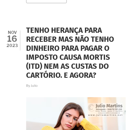
O
ANÚNCIO
DIZ
QUE
O
IMÓVEL
TENHO HERANÇA PARA
ESTÁ
NOV
16
À
RECEBER MAS NÃO TENHO
VENDA
2023
DINHEIRO PARA PAGAR O
MAS
SOMENTE
IMPOSTO CAUSA MORTIS
POR
“CESSÃO
(ITD) NEM AS CUSTAS DO
DE
DIREITOS
CARTÓRIO. E AGORA?
HEREDITÁRIOS”.
SERÁ
By
Julio
UM
BOM
NEGÓCIO?