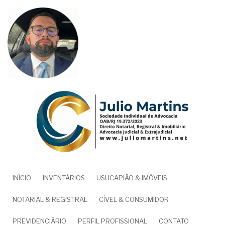
Pular
para
o
conteúdo
principal
NAVEGAÇÃO
INÍCIO
INVENTÁRIOS
USUCAPIÃO & IMÓVEIS
PRINCIPAL
NOTARIAL & REGISTRAL
CÍVEL & CONSUMIDOR
PREVIDENCIÁRIO
PERFIL PROFISSIONAL
CONTATO