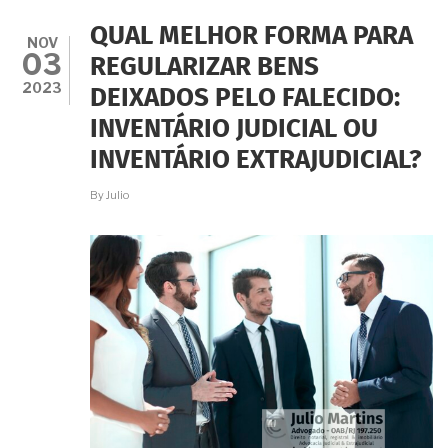
MAS
NÃO
QUAL MELHOR FORMA PARA
TENHO
NOV
03
DINHEIRO
REGULARIZAR BENS
PARA
2023
DEIXADOS PELO FALECIDO:
PAGAR
O
INVENTÁRIO JUDICIAL OU
IMPOSTO
CAUSA
INVENTÁRIO EXTRAJUDICIAL?
MORTIS
(ITD)
By
Julio
NEM
AS
CUSTAS
DO
CARTÓRIO.
E
AGORA?