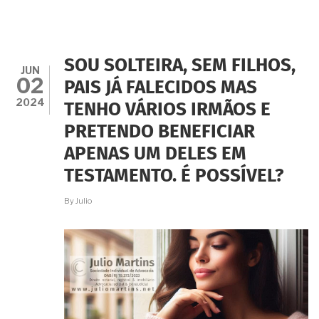
COMPANHEIRO
MORREU
E
NÃO
DEIXOU
SOU SOLTEIRA, SEM FILHOS,
FILHOS.
JUN
02
A
PAIS JÁ FALECIDOS MAS
HERANÇA
2024
TENHO VÁRIOS IRMÃOS E
É
TODA
PRETENDO BENEFICIAR
MINHA,
CERTO?
APENAS UM DELES EM
TESTAMENTO. É POSSÍVEL?
By
Julio