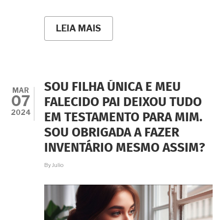
LEIA MAIS
SOBRE
SOU
SOLTEIRA,
SEM
FILHOS,
PAIS
JÁ
SOU FILHA ÚNICA E MEU
FALECIDOS
MAR
07
MAS
FALECIDO PAI DEIXOU TUDO
TENHO
2024
EM TESTAMENTO PARA MIM.
VÁRIOS
IRMÃOS
SOU OBRIGADA A FAZER
E
PRETENDO
INVENTÁRIO MESMO ASSIM?
BENEFICIAR
APENAS
By
Julio
UM
DELES
EM
TESTAMENTO.
É
POSSÍVEL?