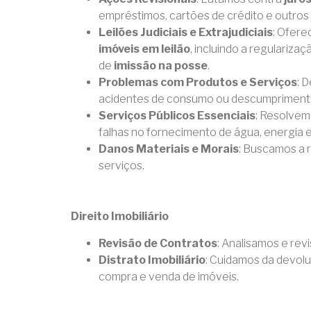
empréstimos, cartões de crédito e outros
Leilões Judiciais e Extrajudiciais
: Ofere
imóveis em leilão
, incluindo a regulariz
de
imissão na posse
.
Problemas com Produtos e Serviços
: 
acidentes de consumo ou descumprimento
Serviços Públicos Essenciais
: Resolvem
falhas no fornecimento de água, energia el
Danos Materiais e Morais
: Buscamos a 
serviços.
Direito Imobiliário
Revisão de Contratos
: Analisamos e rev
Distrato Imobiliário
: Cuidamos da devol
compra e venda de imóveis.