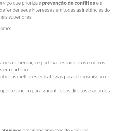
viço que prioriza a
prevenção de conflitos
e a
defender seus interesses em todas as instâncias do
unais superiores.
como:
tões de herança e partilha, testamentos e outros
 em cartório.
sobre as melhores estratégias para a transmissão de
porte jurídico para garantir seus direitos e acordos
s abusivos
em financiamentos de veículos,