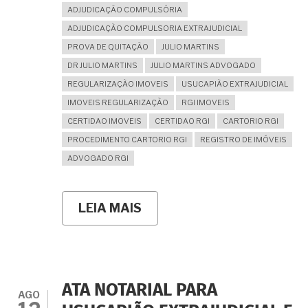
ADJUDICAÇÃO COMPULSÓRIA
ADJUDICAÇÃO COMPULSORIA EXTRAJUDICIAL
PROVA DE QUITAÇÃO
JULIO MARTINS
DR JULIO MARTINS
JULIO MARTINS ADVOGADO
REGULARIZAÇÃO IMOVEIS
USUCAPIÃO EXTRAJUDICIAL
IMOVEIS REGULARIZAÇÃO
RGI IMOVEIS
CERTIDAO IMOVEIS
CERTIDAO RGI
CARTORIO RGI
PROCEDIMENTO CARTORIO RGI
REGISTRO DE IMÓVEIS
ADVOGADO RGI
LEIA MAIS
SOBRE
COMPROVANTE
DE
QUITAÇÃO
DO
PREÇO
DA
ATA NOTARIAL PARA
VENDA
AGO
É