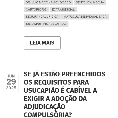
DR JULIO MARTINS ADVOGADO
SENTENÇA INÓCUA
CARTORIO RGI
EXTRAJUDICIAL
SEGURANÇA JURÍDICA
MATRÍCULA INDIVIDUALIZADA
JULIO MARTINS ADVOGADO.
LEIA MAIS
SOBRE
ADJUDICAÇÃO
COMPULSÓRIA:
POR
QUE
A
INDIVIDUALIZAÇÃO
SE JÁ ESTÃO PREENCHIDOS
DO
JUN
29
IMÓVEL
OS REQUISITOS PARA
É
2025
USUCAPIÃO É CABÍVEL A
CRUCIAL
PARA
EXIGIR A ADOÇÃO DA
O
REGISTRO?
ADJUDICAÇÃO
COMPULSÓRIA?