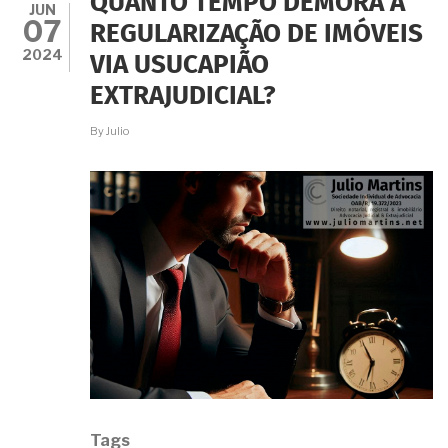
QUANTO TEMPO DEMORA A
EXTRAJUDICIAL
JUN
07
SEM
REGULARIZAÇÃO DE IMÓVEIS
A
2024
VIA USUCAPIÃO
APRESENTAÇÃO
DE
EXTRAJUDICIAL?
PLANTA
E
By
Julio
MEMORIAL?
Tags