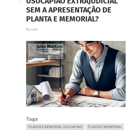
USUCAPIÃO EXTRAJUDICIAL
PARA
REGULARIZAÇÃO
SEM A APRESENTAÇÃO DE
DE
IMÓVEL
PLANTA E MEMORIAL?
ATRAVÉS
DE
By
Julio
INVENTÁRIO?
Tags
PLANTA E MEMORIAL USUCAPIAO
PLANTA E MEMORIAL