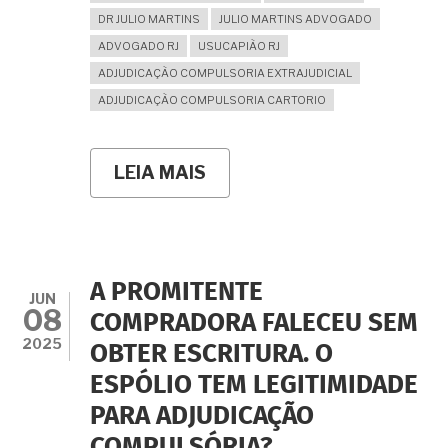
DR JULIO MARTINS
JULIO MARTINS ADVOGADO
ADVOGADO RJ
USUCAPIÃO RJ
ADJUDICAÇÃO COMPULSORIA EXTRAJUDICIAL
ADJUDICAÇÃO COMPULSORIA CARTORIO
LEIA MAIS
SOBRE
SE
JÁ
ESTÃO
PREENCHIDOS
OS
REQUISITOS
A PROMITENTE
PARA
JUN
08
USUCAPIÃO
COMPRADORA FALECEU SEM
É
2025
OBTER ESCRITURA. O
CABÍVEL
A
ESPÓLIO TEM LEGITIMIDADE
EXIGIR
A
PARA ADJUDICAÇÃO
ADOÇÃO
DA