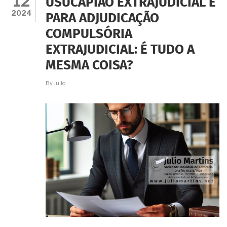
12
USUCAPIÃO EXTRAJUDICIAL E
REQUISITO
2024
PARA ADJUDICAÇÃO
OBRIGATÓRIO
PARA
COMPULSÓRIA
ADJUDICAÇÃO
COMPULSÓRIA
EXTRAJUDICIAL: É TUDO A
EXTRAJUDICIAL?
MESMA COISA?
By
Julio