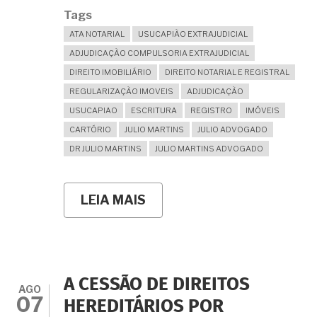
Tags
ATA NOTARIAL
USUCAPIÃO EXTRAJUDICIAL
ADJUDICAÇÃO COMPULSORIA EXTRAJUDICIAL
DIREITO IMOBILIÁRIO
DIREITO NOTARIAL E REGISTRAL
REGULARIZAÇÃO IMOVEIS
ADJUDICAÇÃO
USUCAPIAO
ESCRITURA
REGISTRO
IMÓVEIS
CARTÓRIO
JULIO MARTINS
JULIO ADVOGADO
DR JULIO MARTINS
JULIO MARTINS ADVOGADO
LEIA MAIS
SOBRE
ATA
NOTARIAL
PARA
USUCAPIÃO
EXTRAJUDICIAL
E
A CESSÃO DE DIREITOS
PARA
AGO
07
ADJUDICAÇÃO
HEREDITÁRIOS POR
COMPULSÓRIA