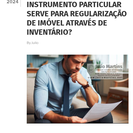
2024
INSTRUMENTO PARTICULAR
EXTRAJUDICIAL:
É
SERVE PARA REGULARIZAÇÃO
TUDO
A
DE IMÓVEL ATRAVÉS DE
MESMA
COISA?
INVENTÁRIO?
By
Julio