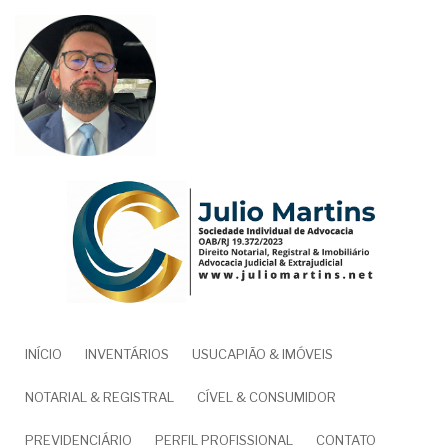
Pular
para
o
conteúdo
principal
NAVEGAÇÃO
INÍCIO
INVENTÁRIOS
USUCAPIÃO & IMÓVEIS
PRINCIPAL
NOTARIAL & REGISTRAL
CÍVEL & CONSUMIDOR
PREVIDENCIÁRIO
PERFIL PROFISSIONAL
CONTATO