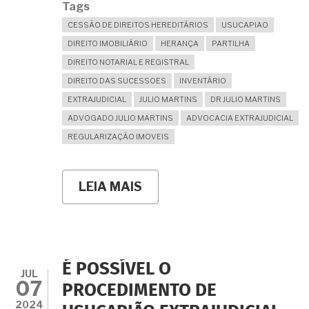
Tags
CESSÃO DE DIREITOS HEREDITÁRIOS
USUCAPIAO
DIREITO IMOBILIÁRIO
HERANÇA
PARTILHA
DIREITO NOTARIAL E REGISTRAL
DIREITO DAS SUCESSOES
INVENTÁRIO
EXTRAJUDICIAL
JULIO MARTINS
DR JULIO MARTINS
ADVOGADO JULIO MARTINS
ADVOCACIA EXTRAJUDICIAL
REGULARIZAÇÃO IMOVEIS
LEIA MAIS
SOBRE
A
CESSÃO
DE
DIREITOS
HEREDITÁRIOS
POR
É POSSÍVEL O
INSTRUMENTO
JUL
07
PARTICULAR
PROCEDIMENTO DE
SERVE
2024