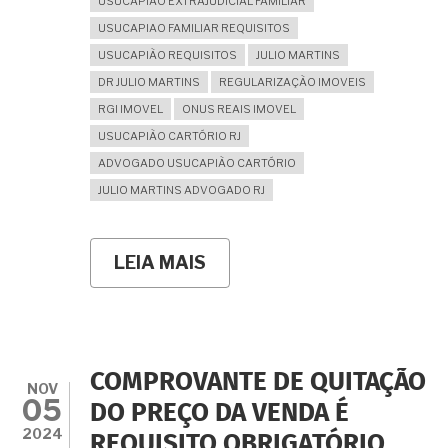
USUCAPIÃO EXTRAJUDICIAL FAMILIAR
USUCAPIAO FAMILIAR REQUISITOS
USUCAPIÃO REQUISITOS
JULIO MARTINS
DR JULIO MARTINS
REGULARIZAÇÃO IMOVEIS
RGI IMOVEL
ONUS REAIS IMOVEL
USUCAPIÃO CARTÓRIO RJ
ADVOGADO USUCAPIÃO CARTÓRIO
JULIO MARTINS ADVOGADO RJ
LEIA MAIS
SOBRE
USUCAPIÃO
COM
DOIS
ANOS
DE
POSSE?
COMPROVANTE DE QUITAÇÃO
QUAIS
NOV
05
SÃO
DO PREÇO DA VENDA É
OS
2024
REQUISITO OBRIGATÓRIO
REQUISITOS