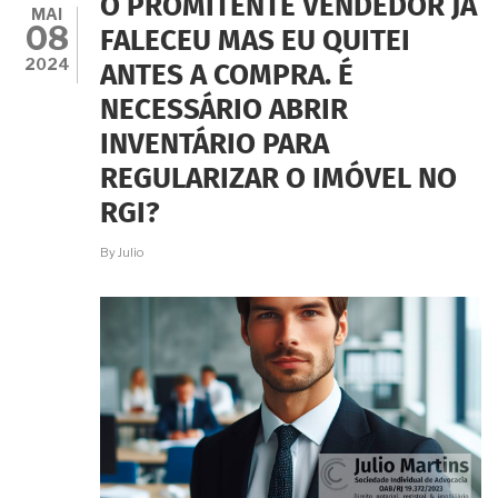
O PROMITENTE VENDEDOR JÁ
IMÓVEIS
MAI
08
VIA
FALECEU MAS EU QUITEI
USUCAPIÃO
2024
ANTES A COMPRA. É
EXTRAJUDICIAL?
NECESSÁRIO ABRIR
INVENTÁRIO PARA
REGULARIZAR O IMÓVEL NO
RGI?
By
Julio