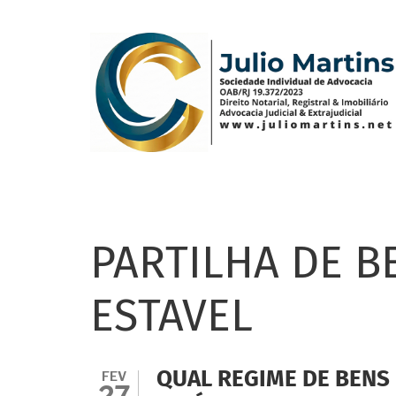
Pular
para
o
conteúdo
principal
PARTILHA DE B
ESTAVEL
FEV
QUAL REGIME DE BENS
27