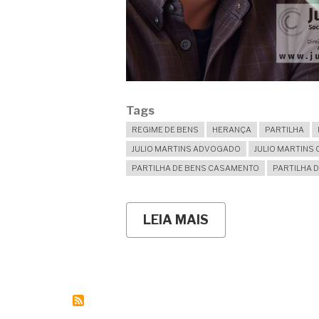
Tags
REGIME DE BENS
HERANÇA
PARTILHA
JULIO MARTINS ADVOGADO
JULIO MARTINS
PARTILHA DE BENS CASAMENTO
PARTILHA D
LEIA MAIS
SOBRE
QUAL
REGIME
DE
BENS
DEVO
ESCOLHER
NA