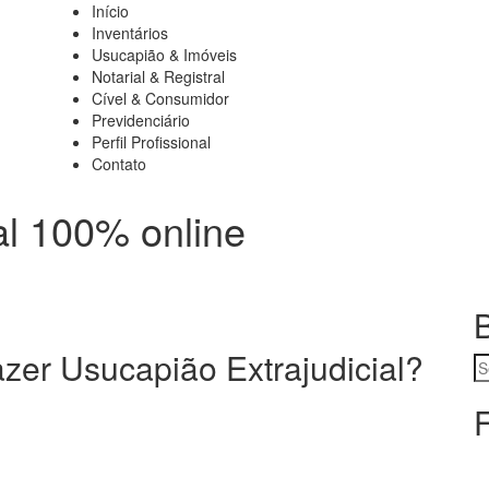
Início
Navegação
Inventários
Usucapião & Imóveis
principal
Notarial & Registral
Cível & Consumidor
Previdenciário
Perfil Profissional
Contato
al 100% online
azer Usucapião Extrajudicial?
B