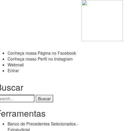
Conheça nossa Página no Facebook
Menu
Conheça nosso Perfil no Instagram
Webmail
de
Entrar
conta
Buscar
de
usuário
uscar
Ferramentas
Banco de Precedentes Selecionados -
Extrajudicial