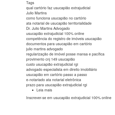
Tags
qual cartório faz usucapião extrajudicial
Julio Martins
como funciona usucapião no cartório
ata notarial de usucapião territorialidade
Dr. Julio Martins Advogado
usucapião extrajudicial 100% online
competência do registro de imóveis usucapião
documentos para usucapião em cartório
julio martins advogado
regularização de imóvel posse mansa e pacífica
provimento cnj 149 usucapião
custo usucapião extrajudicial rgi
advogado especialista em direito imobiliário
usucapião em cartório passo a passo
e-notariado ata notarial eletrônica
prazo para usucapião extrajudicial rgi
Leia mais
sobre
Qualquer
Inscrever-se em usucapião extrajudicial 100% online
Cartório
pode
fazer