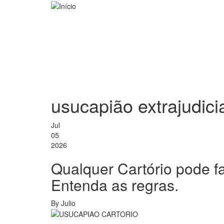
Pular
para
o
conteúdo
principal
usucapião extrajudici
Jul
05
2026
Qualquer Cartório pode f
Entenda as regras.
By
Julio