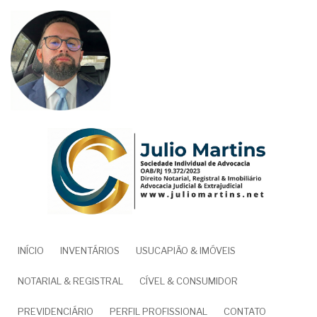
Pular
para
o
conteúdo
principal
NAVEGAÇÃO
INÍCIO
INVENTÁRIOS
USUCAPIÃO & IMÓVEIS
PRINCIPAL
NOTARIAL & REGISTRAL
CÍVEL & CONSUMIDOR
PREVIDENCIÁRIO
PERFIL PROFISSIONAL
CONTATO