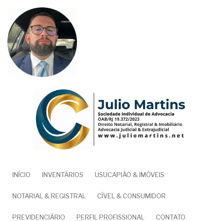
Pular
para
o
conteúdo
principal
NAVEGAÇÃO
INÍCIO
INVENTÁRIOS
USUCAPIÃO & IMÓVEIS
PRINCIPAL
NOTARIAL & REGISTRAL
CÍVEL & CONSUMIDOR
PREVIDENCIÁRIO
PERFIL PROFISSIONAL
CONTATO