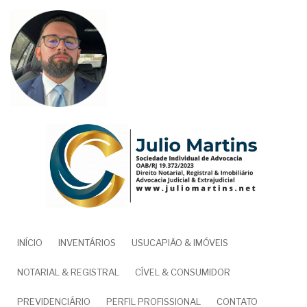
Pular
para
o
conteúdo
principal
NAVEGAÇÃO
INÍCIO
INVENTÁRIOS
USUCAPIÃO & IMÓVEIS
PRINCIPAL
NOTARIAL & REGISTRAL
CÍVEL & CONSUMIDOR
PREVIDENCIÁRIO
PERFIL PROFISSIONAL
CONTATO