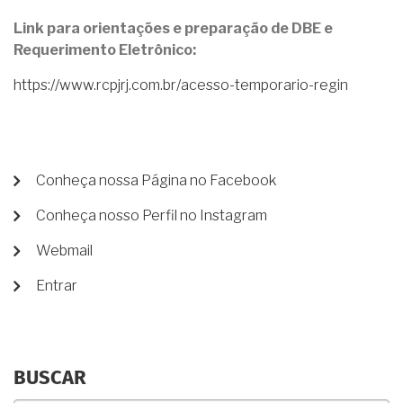
Link para orientações e preparação de DBE e
Requerimento Eletrônico:
https://www.rcpjrj.com.br/acesso-temporario-regin
MENU
Conheça nossa Página no Facebook
DE
Conheça nosso Perfil no Instagram
CONTA
DE
Webmail
USUÁRIO
Entrar
BUSCAR