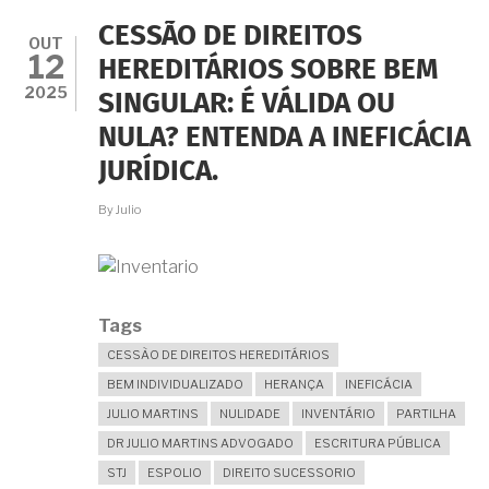
URGÊNCIA
EM
CESSÃO DE DIREITOS
REGULARIZAR
OUT
12
IMEDIATAMENTE
HEREDITÁRIOS SOBRE BEM
OS
2025
SINGULAR: É VÁLIDA OU
BENS
DA
NULA? ENTENDA A INEFICÁCIA
HERANÇA?
JURÍDICA.
By
Julio
Tags
CESSÃO DE DIREITOS HEREDITÁRIOS
BEM INDIVIDUALIZADO
HERANÇA
INEFICÁCIA
JULIO MARTINS
NULIDADE
INVENTÁRIO
PARTILHA
DR JULIO MARTINS ADVOGADO
ESCRITURA PÚBLICA
STJ
ESPOLIO
DIREITO SUCESSORIO