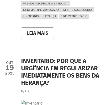
PREVIDÊNCIA PRIVADA E HERANÇA
JULIO MARTINS ADVOGADO
DIREITO SUCESSORIO
INVENTÁRIO
HERANÇA
DIREITO TRIBUTÁRIO
LEIA MAIS
SOBRE
PGBL
E
VGBL
ENTRAM
NO
INVENTÁRIO?
INVENTÁRIO: POR QUE A
A
OUT
19
BATALHA
URGÊNCIA EM REGULARIZAR
JUDICIAL
2025
IMEDIATAMENTE OS BENS DA
CONTRA
A
HERANÇA?
COBRANÇA
DO
By
Julio
ITCMD
NO
RIO
DE