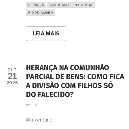
HERANÇA
ADVOGADO ESPECIALISTA
RIO DE JANEIRO
LEIA MAIS
SOBRE
DIVISÃO
DESIGUAL
DE
BENS
NO
DIVÓRCIO
HERANÇA NA COMUNHÃO
OU
OUT
21
NO
PARCIAL DE BENS: COMO FICA
INVENTÁRIO
2025
A DIVISÃO COM FILHOS SÓ
GERA
IMPOSTO?
DO FALECIDO?
ENTENDA
A
By
Julio
COBRANÇA
DE
ITCMD
E
ITBI.