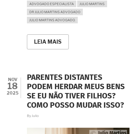
ADVOGADO ESPECIALISTA
JULIO MARTINS
DR JULIO MARTINS ADVOGADO
JULIO MARTINS ADVOGADO.
LEIA MAIS
SOBRE
CESSÃO
DE
DIREITOS
HEREDITÁRIOS
PARA
UM
PARENTES DISTANTES
"ESTRANHO"
NOV
18
À
PODEM HERDAR MEUS BENS
FAMÍLIA:
2025
SE EU NÃO TIVER FILHOS?
É
PERMITIDO?
COMO POSSO MUDAR ISSO?
COMO
ISSO
By
Julio
AFETA
OS
DEMAIS
HERDEIROS?