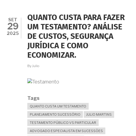
IMÓVEL
SOZINHO?
SAIBA
QUANTO CUSTA PARA FAZER
QUANDO
SET
29
E
UM TESTAMENTO? ANÁLISE
COMO
2025
DE CUSTOS, SEGURANÇA
COBRAR
ALUGUEL,
JURÍDICA E COMO
MESMO
SEM
ECONOMIZAR.
INVENTÁRIO.
By
Julio
Tags
QUANTO CUSTA UM TESTAMENTO
PLANEJAMENTO SUCESSÓRIO
JULIO MARTINS
TESTAMENTO PÚBLICO VS PARTICULAR
ADVOGADO ESPECIALISTA EM SUCESSÕES