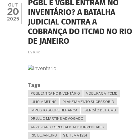
PGBL E VGBL ENTRAM NO
COMO
OUT
20
FICA
INVENTÁRIO? A BATALHA
A
2025
JUDICIAL CONTRA A
DIVISÃO
COM
COBRANÇA DO ITCMD NO RIO
FILHOS
SÓ
DE JANEIRO
DO
FALECIDO?
By
Julio
Tags
PGBL ENTRA NO INVENTÁRIO
VGBL PAGA ITCMD
JULIO MARTINS
PLANEJAMENTO SUCESSÓRIO
IMPOSTO SOBRE HERANÇA
ISENÇÃO DE ITCMD
DR JULIO MARTINS ADVOGADO
ADVOGADO ESPECIALISTA EM INVENTÁRIO
RIO DE JANEIRO
STJ TEMA 1214