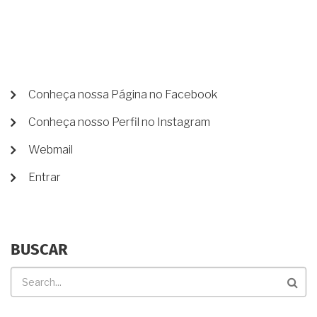
E
COMO
ECONOMIZAR.
MENU
Conheça nossa Página no Facebook
DE
Conheça nosso Perfil no Instagram
CONTA
DE
Webmail
USUÁRIO
Entrar
BUSCAR
Buscar