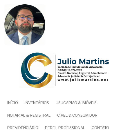
Pular
para
o
conteúdo
principal
NAVEGAÇÃO
INÍCIO
INVENTÁRIOS
USUCAPIÃO & IMÓVEIS
PRINCIPAL
NOTARIAL & REGISTRAL
CÍVEL & CONSUMIDOR
PREVIDENCIÁRIO
PERFIL PROFISSIONAL
CONTATO