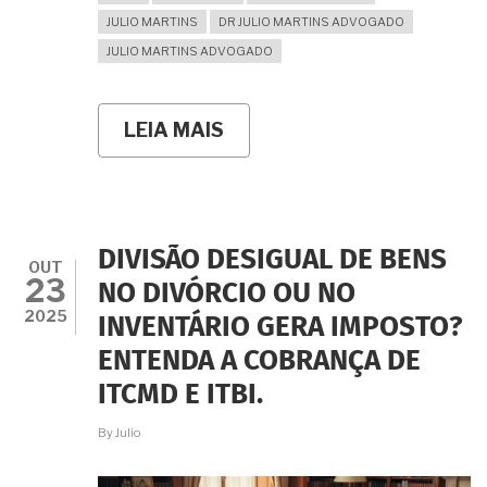
JULIO MARTINS
DR JULIO MARTINS ADVOGADO
JULIO MARTINS ADVOGADO
LEIA MAIS
SOBRE
PARENTES
DISTANTES
PODEM
HERDAR
MEUS
BENS
DIVISÃO DESIGUAL DE BENS
SE
OUT
23
EU
NO DIVÓRCIO OU NO
NÃO
2025
INVENTÁRIO GERA IMPOSTO?
TIVER
FILHOS?
ENTENDA A COBRANÇA DE
COMO
POSSO
ITCMD E ITBI.
MUDAR
ISSO?
By
Julio