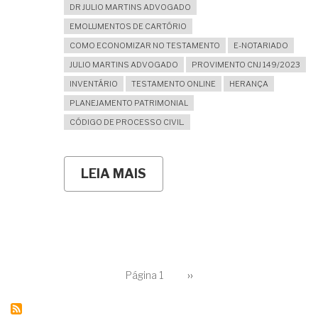
DR JULIO MARTINS ADVOGADO
EMOLUMENTOS DE CARTÓRIO
COMO ECONOMIZAR NO TESTAMENTO
E-NOTARIADO
JULIO MARTINS ADVOGADO
PROVIMENTO CNJ 149/2023
INVENTÁRIO
TESTAMENTO ONLINE
HERANÇA
PLANEJAMENTO PATRIMONIAL
CÓDIGO DE PROCESSO CIVIL.
LEIA MAIS
SOBRE
QUANTO
CUSTA
PARA
FAZER
UM
TESTAMENTO?
ANÁLISE
PAGINAÇÃO
DE
Página 1
Próxima
››
página
CUSTOS,
SEGURANÇA
JURÍDICA