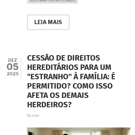
JULIO MARTINS ADVOGADO
LEIA MAIS
SOBRE
DOEI
IMÓVEL
COM
CLÁUSULA
DE
REVERSÃO
CESSÃO DE DIREITOS
E
DEZ
05
O
HEREDITÁRIOS PARA UM
DONATÁRIO
2025
"ESTRANHO" À FAMÍLIA: É
FALECEU.
PRECISO
PERMITIDO? COMO ISSO
PAGAR
NOVO
AFETA OS DEMAIS
ITCMD
PELA
HERDEIROS?
OCORRÊNCIA
DA
By
Julio
REVERSÃO?