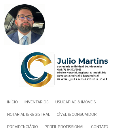
Pular
para
o
conteúdo
principal
NAVEGAÇÃO
INÍCIO
INVENTÁRIOS
USUCAPIÃO & IMÓVEIS
PRINCIPAL
NOTARIAL & REGISTRAL
CÍVEL & CONSUMIDOR
PREVIDENCIÁRIO
PERFIL PROFISSIONAL
CONTATO