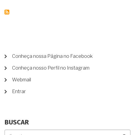
EMOLUMENTOS
PARA
ATOS
EXTRAJUDICIAIS
NO
ESTADO
DO
RIO
DE
JANEIRO
MENU
Conheça nossa Página no Facebook
DE
Conheça nosso Perfil no Instagram
CONTA
DE
Webmail
USUÁRIO
Entrar
BUSCAR
Buscar