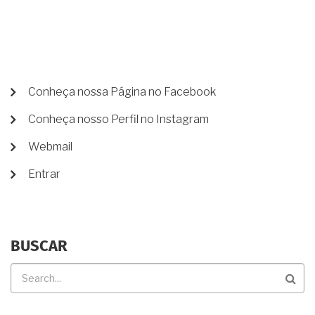
ATÉ
HOJE
NÃO
TENHO
ESCRITURA.
COMO
REGULARIZAR?
MENU
Conheça nossa Página no Facebook
DE
Conheça nosso Perfil no Instagram
CONTA
DE
Webmail
USUÁRIO
Entrar
BUSCAR
Buscar