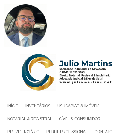
Pular
para
o
conteúdo
principal
NAVEGAÇÃO
INÍCIO
INVENTÁRIOS
USUCAPIÃO & IMÓVEIS
PRINCIPAL
NOTARIAL & REGISTRAL
CÍVEL & CONSUMIDOR
PREVIDENCIÁRIO
PERFIL PROFISSIONAL
CONTATO