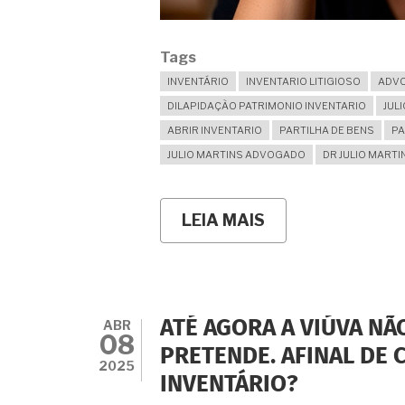
Tags
INVENTÁRIO
INVENTARIO LITIGIOSO
ADVO
DILAPIDAÇÃO PATRIMONIO INVENTARIO
JUL
ABRIR INVENTARIO
PARTILHA DE BENS
PA
JULIO MARTINS ADVOGADO
DR JULIO MARTI
LEIA MAIS
SOBRE
NENHUMA
NOTÍCIA
DA
ABERTURA
DO
INVENTÁRIO
ABR
ATÉ AGORA A VIÚVA NÃ
E
08
RISCO
PRETENDE. AFINAL DE 
AO
2025
INVENTÁRIO?
PATRIMÔNIO:
COMO