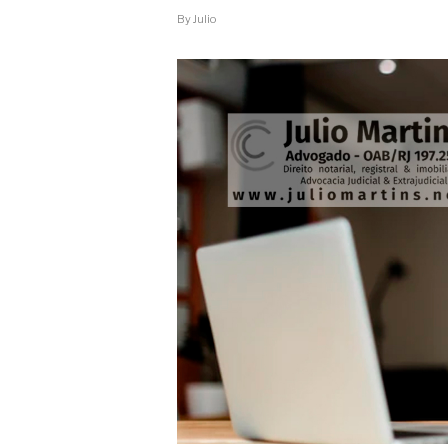
É
REALMENTE
By
Julio
NECESSÁRIA
PARA
FINS
DE
INVENTÁRIO?