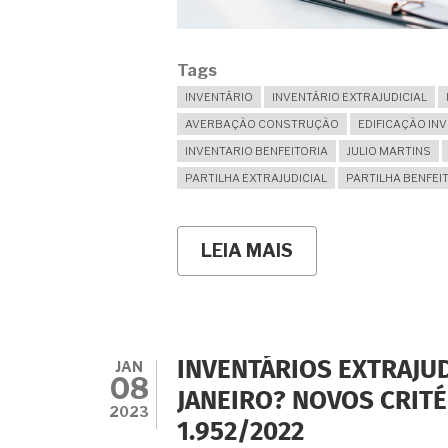
Tags
INVENTÁRIO
INVENTÁRIO EXTRAJUDICIAL
AVERBAÇÃO CONSTRUÇÃO
EDIFICAÇÃO IN
INVENTARIO BENFEITORIA
JULIO MARTINS
PARTILHA EXTRAJUDICIAL
PARTILHA BENFEI
LEIA MAIS
SOBRE
A
AVERBAÇÃO
DAS
CASAS
CONSTRUÍDAS
NO
JAN
INVENTÁRIOS EXTRAJUD
TERRENO
08
OBJETO
JANEIRO? NOVOS CRITÉ
DA
2023
1.952/2022
HERANÇA