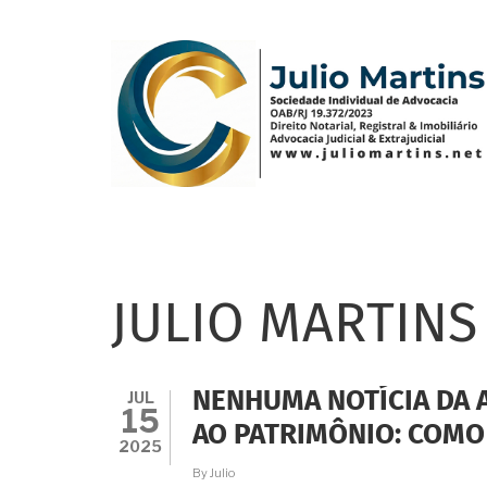
Pular
para
o
conteúdo
principal
JULIO MARTINS
JUL
NENHUMA NOTÍCIA DA 
15
AO PATRIMÔNIO: COMO
2025
By
Julio