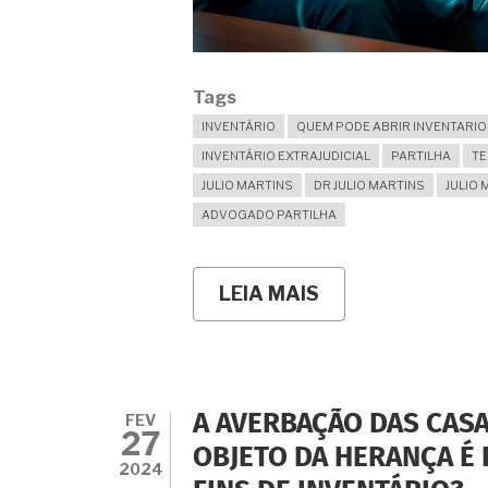
Tags
INVENTÁRIO
QUEM PODE ABRIR INVENTARIO
INVENTÁRIO EXTRAJUDICIAL
PARTILHA
T
JULIO MARTINS
DR JULIO MARTINS
JULIO 
ADVOGADO PARTILHA
LEIA MAIS
SOBRE
ATÉ
AGORA
A
VIÚVA
NÃO
ABRIU
FEV
A AVERBAÇÃO DAS CAS
O
27
INVENTÁRIO
OBJETO DA HERANÇA É
E
2024