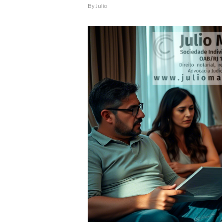
AGIR
By
Julio
PARA
PROTEGER
A
HERANÇA?