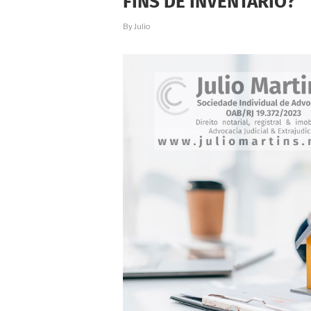
FINS DE INVENTÁRIO?
NEM
PRETENDE.
AFINAL
By
Julio
DE
CONTAS,
QUEM
PODE
INICIAR
O
INVENTÁRIO?