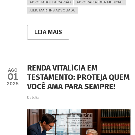
ADVOGADO USUCAPIÃO
ADVOCACIA EXTRAJUDICIAL
JULIO MARTINS ADVOGADO
LEIA MAIS
SOBRE
E
SE
O
"DONO"
APARECER
DEPOIS
RENDA VITALÍCIA EM
DE
AGO
01
20
TESTAMENTO: PROTEJA QUEM
ANOS
2025
VOCÊ AMA PARA SEMPRE!
DE
POSSE?
ENTENDA
By
Julio
POR
QUE,
POR
DIREITO,
O
IMÓVEL