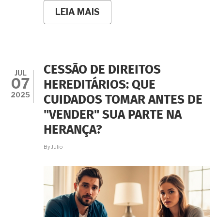
LEIA MAIS
SOBRE
RENDA
VITALÍCIA
EM
TESTAMENTO:
PROTEJA
QUEM
CESSÃO DE DIREITOS
VOCÊ
JUL
07
AMA
HEREDITÁRIOS: QUE
PARA
2025
CUIDADOS TOMAR ANTES DE
SEMPRE!
"VENDER" SUA PARTE NA
HERANÇA?
By
Julio