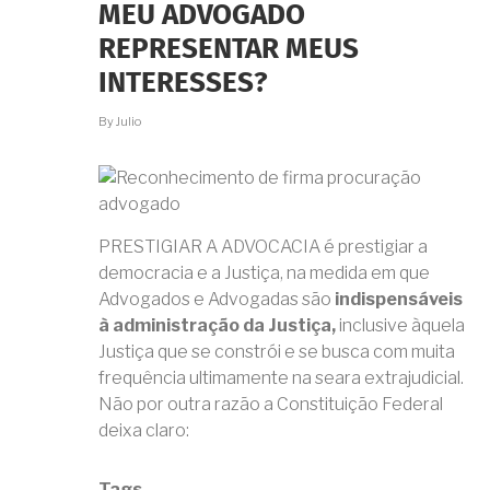
MARIDO
MEU ADVOGADO
FALECEU.
COMO
REPRESENTAR MEUS
FICA
INTERESSES?
MINHA
CASA
NESSES
By
Julio
INVENTÁRIOS?
PRESTIGIAR A ADVOCACIA é prestigiar a
democracia e a Justiça, na medida em que
Advogados e Advogadas são
indispensáveis
à administração da Justiça,
inclusive àquela
Justiça que se constrói e se busca com muita
frequência ultimamente na seara extrajudicial.
Não por outra razão a Constituição Federal
deixa claro:
Tags