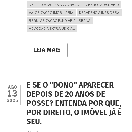
DR JULIO MARTINS ADVOGADO
DIREITO IMOBILIÁRIO
VALORIZAÇÃO IMOBILIÁRIA
DECADENCIA INSS OBRA
REGULARIZAÇÃO FUNDIÁRIA URBANA
ADVOCACIA EXTRAJUDICIAL
LEIA MAIS
SOBRE
COMPREI
UM
TERRENO
E
DECIDI
CONSTRUIR:
E SE O "DONO" APARECER
QUAL
AGO
13
O
DEPOIS DE 20 ANOS DE
PASSO
2025
POSSE? ENTENDA POR QUE,
A
PASSO
POR DIREITO, O IMÓVEL JÁ É
PARA
A
SEU.
LEGALIZAÇÃO
DA