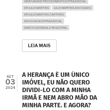
GRATUIDADE PROCEDIMENTO EXTRAJUDICIAL
DR JULIO MARTINS
JULIO MARTINS ADVOGADO
DR JULIO MARTINS CARTORIO
ADVOCACIA EXTRAJUDICIAL
DIREITO NOTARIAL E REGISTRAL
LEIA MAIS
SOBRE
É
POSSÍVEL
REALIZAR
INVENTÁRIO
EXTRAJUDICIAL
COM
A HERANÇA É UM ÚNICO
GRATUIDADE
SET
03
MESMO
IMÓVEL, EU NÃO QUERO
COM
2024
DIVIDI-LO COM A MINHA
ADVOGADO
PARTICULAR
IRMÃ E NEM ABRO MÃO DA
EM
VEZ
MINHA PARTE. E AGORA?
DA