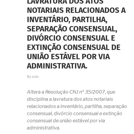
LAVRATURA DOS ATOS
COM
A
NOTARIAIS RELACIONADOS A
MINHA
IRMÃ
INVENTÁRIO, PARTILHA,
E
SEPARAÇÃO CONSENSUAL,
NEM
ABRO
DIVÓRCIO CONSENSUAL E
MÃO
DA
EXTINÇÃO CONSENSUAL DE
MINHA
PARTE.
UNIÃO ESTÁVEL POR VIA
E
ADMINISTRATIVA.
AGORA?
By
Julio
Altera a Resolução CNJ nº 35/2007, que
disciplina a lavratura dos atos notariais
relacionados a inventário, partilha, separação
consensual, divórcio consensual e extinção
consensual de união estável por via
administrativa.