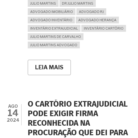
DE
JULIO MARTINS
DR JULIO MARTINS
UNIÃO
ADVOGADO IMOBILIÁRIO
ADVOGADO RJ
ESTÁVEL
POR
ADVOGADO INVENTÁRIO
ADVOGADO HERANÇA
VIA
INVENTÁRIO EXTRAJUDICIAL
INVENTÁRIO CARTÓRIO
ADMINISTRATIVA.
JULIO MARTINS DE CARVALHO
JULIO MARTINS ADVOGADO
LEIA MAIS
SOBRE
CONSTRUÍ
NO
TERRENO
DO
MEU
JÁ
O CARTÓRIO EXTRAJUDICIAL
FALECIDO
AGO
14
SOGRO
PODE EXIGIR FIRMA
E
2024
RECONHECIDA NA
LOGO
DEPOIS
PROCURAÇÃO QUE DEI PARA
MEU