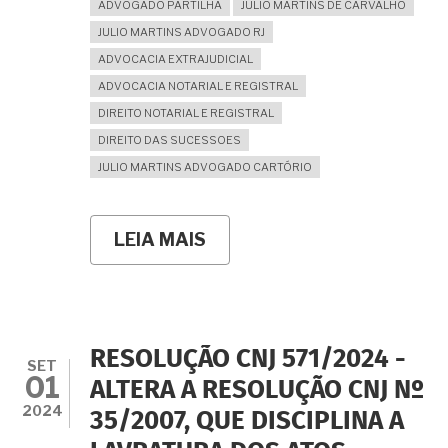
ADVOGADO PARTILHA
JULIO MARTINS DE CARVALHO
JULIO MARTINS ADVOGADO RJ
ADVOCACIA EXTRAJUDICIAL
ADVOCACIA NOTARIAL E REGISTRAL
DIREITO NOTARIAL E REGISTRAL
DIREITO DAS SUCESSOES
JULIO MARTINS ADVOGADO CARTÓRIO
LEIA MAIS
SOBRE
A
HERANÇA
É
UM
ÚNICO
IMÓVEL,
RESOLUÇÃO CNJ 571/2024 -
EU
SET
01
NÃO
ALTERA A RESOLUÇÃO CNJ Nº
QUERO
2024
35/2007, QUE DISCIPLINA A
DIVIDI-
LO