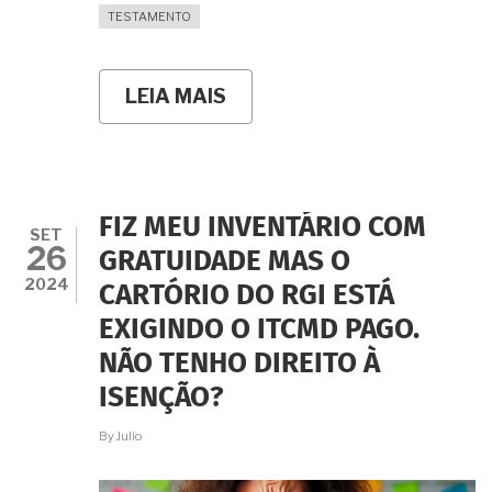
TESTAMENTO
LEIA MAIS
SOBRE
CESSÃO
DE
DIREITOS
HEREDITÁRIOS:
QUE
CUIDADOS
FIZ MEU INVENTÁRIO COM
TOMAR
SET
26
ANTES
GRATUIDADE MAS O
DE
2024
CARTÓRIO DO RGI ESTÁ
"VENDER"
SUA
EXIGINDO O ITCMD PAGO.
PARTE
NA
NÃO TENHO DIREITO À
HERANÇA?
ISENÇÃO?
By
Julio