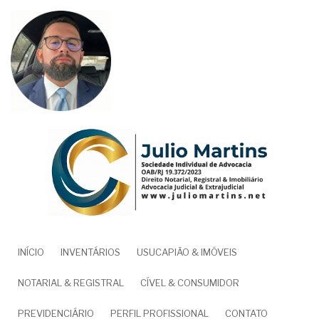
Pular
para
o
conteúdo
principal
NAVEGAÇÃO
INÍCIO
INVENTÁRIOS
USUCAPIÃO & IMÓVEIS
PRINCIPAL
NOTARIAL & REGISTRAL
CÍVEL & CONSUMIDOR
PREVIDENCIÁRIO
PERFIL PROFISSIONAL
CONTATO