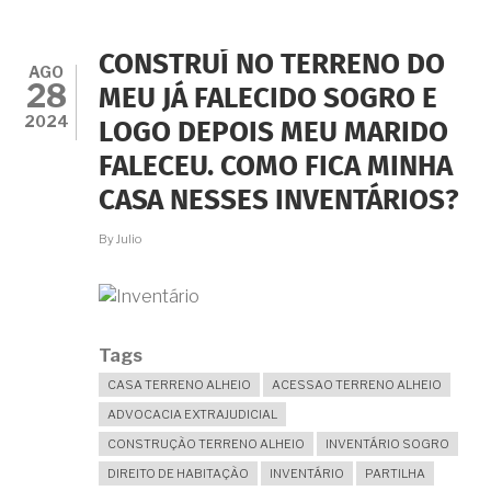
-
ALTERA
A
CONSTRUÍ NO TERRENO DO
RESOLUÇÃO
AGO
28
CNJ
MEU JÁ FALECIDO SOGRO E
Nº
2024
LOGO DEPOIS MEU MARIDO
35/2007,
QUE
FALECEU. COMO FICA MINHA
DISCIPLINA
A
CASA NESSES INVENTÁRIOS?
LAVRATURA
DOS
By
Julio
ATOS
NOTARIAIS
RELACIONADOS
A
INVENTÁRIO,
PARTILHA,
Tags
SEPARAÇÃO
CONSENSUAL,
CASA TERRENO ALHEIO
ACESSAO TERRENO ALHEIO
DIVÓRCIO
ADVOCACIA EXTRAJUDICIAL
CONSENSUAL
E
CONSTRUÇÃO TERRENO ALHEIO
INVENTÁRIO SOGRO
EXTINÇÃO
DIREITO DE HABITAÇÃO
INVENTÁRIO
PARTILHA
CONSENSUAL