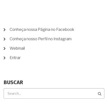
PARA
MEU
ADVOGADO
REPRESENTAR
MEUS
INTERESSES?
MENU
Conheça nossa Página no Facebook
DE
Conheça nosso Perfil no Instagram
CONTA
DE
Webmail
USUÁRIO
Entrar
BUSCAR
Buscar