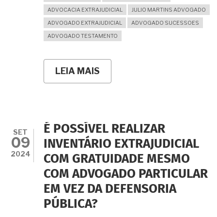
ADVOCACIA EXTRAJUDICIAL
JULIO MARTINS ADVOGADO
ADVOGADO EXTRAJUDICIAL
ADVOGADO SUCESSOES
ADVOGADO TESTAMENTO
LEIA MAIS
SOBRE
FIZ
MEU
INVENTÁRIO
COM
GRATUIDADE
MAS
É POSSÍVEL REALIZAR
O
SET
09
CARTÓRIO
INVENTÁRIO EXTRAJUDICIAL
DO
2024
COM GRATUIDADE MESMO
RGI
ESTÁ
COM ADVOGADO PARTICULAR
EXIGINDO
O
EM VEZ DA DEFENSORIA
ITCMD
PAGO.
PÚBLICA?
NÃO