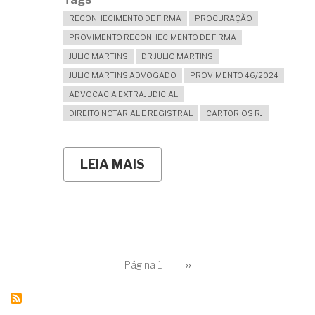
RECONHECIMENTO DE FIRMA
PROCURAÇÃO
PROVIMENTO RECONHECIMENTO DE FIRMA
JULIO MARTINS
DR JULIO MARTINS
JULIO MARTINS ADVOGADO
PROVIMENTO 46/2024
ADVOCACIA EXTRAJUDICIAL
DIREITO NOTARIAL E REGISTRAL
CARTORIOS RJ
LEIA MAIS
SOBRE
O
CARTÓRIO
EXTRAJUDICIAL
PODE
EXIGIR
FIRMA
RECONHECIDA
PAGINAÇÃO
NA
Página 1
Próxima
››
página
PROCURAÇÃO
QUE
DEI