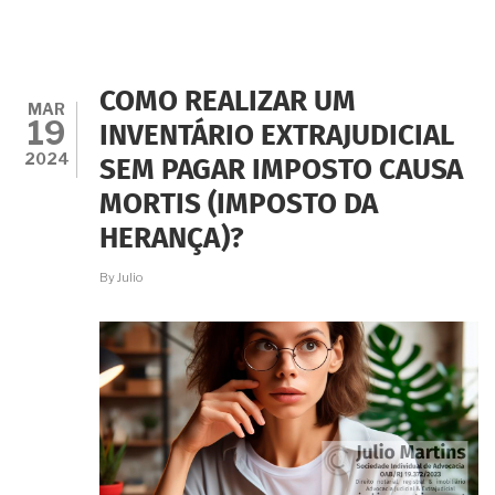
FAMÍLIA
NUNCA
FEZ
INVENTÁRIO
DOS
COMO REALIZAR UM
IMÓVEIS
MAR
19
QUE
INVENTÁRIO EXTRAJUDICIAL
TEMOS.
2024
SEM PAGAR IMPOSTO CAUSA
MESMO
DEPOIS
MORTIS (IMPOSTO DA
DE
TANTO
HERANÇA)?
TEMPO
É
By
Julio
POSSÍVEL
ABRIR
O
INVENTÁRIO?