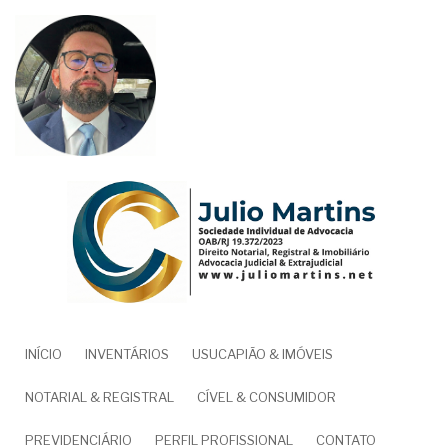
Pular
para
o
conteúdo
principal
NAVEGAÇÃO
INÍCIO
INVENTÁRIOS
USUCAPIÃO & IMÓVEIS
PRINCIPAL
NOTARIAL & REGISTRAL
CÍVEL & CONSUMIDOR
PREVIDENCIÁRIO
PERFIL PROFISSIONAL
CONTATO