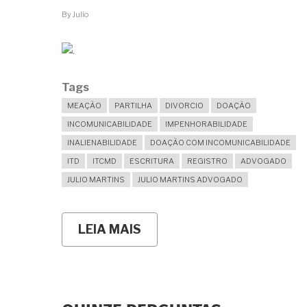
By
Julio
Tags
MEAÇÃO
PARTILHA
DIVORCIO
DOAÇÃO
INCOMUNICABILIDADE
IMPENHORABILIDADE
INALIENABILIDADE
DOAÇÃO COM INCOMUNICABILIDADE
ITD
ITCMD
ESCRITURA
REGISTRO
ADVOGADO
JULIO MARTINS
JULIO MARTINS ADVOGADO
LEIA MAIS
SOBRE
QUERO
TRANSFERIR
UM
IMÓVEL
PARA
MEU