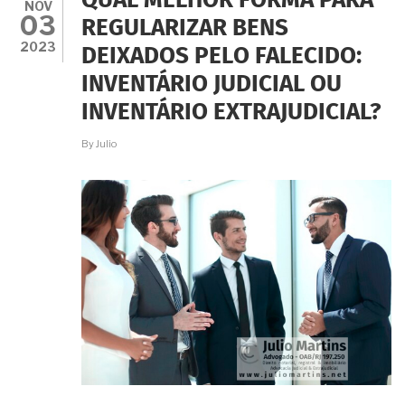
QUAL MELHOR FORMA PARA
PAI
NOV
03
DEIXOU
REGULARIZAR BENS
TUDO
2023
DEIXADOS PELO FALECIDO:
EM
TESTAMENTO
INVENTÁRIO JUDICIAL OU
PARA
MIM.
INVENTÁRIO EXTRAJUDICIAL?
SOU
OBRIGADA
By
Julio
A
FAZER
INVENTÁRIO
MESMO
ASSIM?