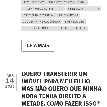
INVENTARIANTE
INVENTÁRIO EXTRAJUDICIAL
COMPROMISSOS PENDENTES
OBRIGAÇÕES ESPOLIO
ESCRITURA DEFINITIVA
JULIO MARTINS
JULIO MARTINS ADVOGADO
INVENTÁRIO RJ
DR JULIO MARTINS
ITD
ITCMD INVENTÁRIO
LEIA MAIS
SOBRE
O
NOMEADO
NO
INVENTÁRIO
EXTRAJUDICIAL
COMO
QUERO TRANSFERIR UM
INVENTARIANTE
ABR
14
PODE
IMÓVEL PARA MEU FILHO
SEM
2023
MAS NÃO QUERO QUE MINHA
ALVARÁ
JUDICIAL
NORA TENHA DIREITO À
ASSINAR
ESCRITURAS
METADE. COMO FAZER ISSO?
DEFINITIVAS?