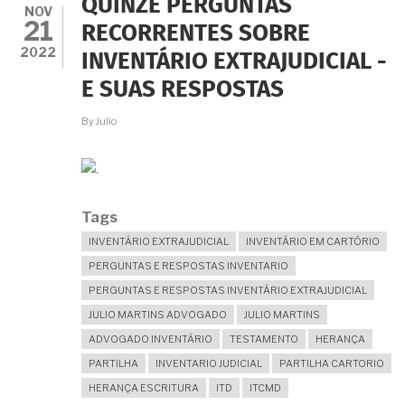
QUINZE PERGUNTAS
FILHO
NOV
21
MAS
RECORRENTES SOBRE
NÃO
2022
INVENTÁRIO EXTRAJUDICIAL -
QUERO
QUE
E SUAS RESPOSTAS
MINHA
NORA
By
Julio
TENHA
DIREITO
À
METADE.
COMO
FAZER
Tags
ISSO?
INVENTÁRIO EXTRAJUDICIAL
INVENTÁRIO EM CARTÓRIO
PERGUNTAS E RESPOSTAS INVENTARIO
PERGUNTAS E RESPOSTAS INVENTÁRIO EXTRAJUDICIAL
JULIO MARTINS ADVOGADO
JULIO MARTINS
ADVOGADO INVENTÁRIO
TESTAMENTO
HERANÇA
PARTILHA
INVENTARIO JUDICIAL
PARTILHA CARTORIO
HERANÇA ESCRITURA
ITD
ITCMD