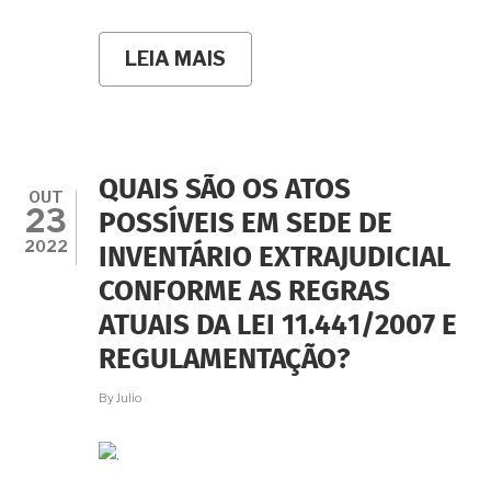
LEIA MAIS
SOBRE
QUINZE
PERGUNTAS
RECORRENTES
SOBRE
INVENTÁRIO
EXTRAJUDICIAL
QUAIS SÃO OS ATOS
-
OUT
23
E
POSSÍVEIS EM SEDE DE
SUAS
2022
INVENTÁRIO EXTRAJUDICIAL
RESPOSTAS
CONFORME AS REGRAS
ATUAIS DA LEI 11.441/2007 E
REGULAMENTAÇÃO?
By
Julio