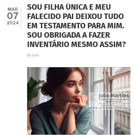
SEM
SOU FILHA ÚNICA E MEU
PAGAR
MAR
07
IMPOSTO
FALECIDO PAI DEIXOU TUDO
CAUSA
2024
EM TESTAMENTO PARA MIM.
MORTIS
(IMPOSTO
SOU OBRIGADA A FAZER
DA
HERANÇA)?
INVENTÁRIO MESMO ASSIM?
By
Julio