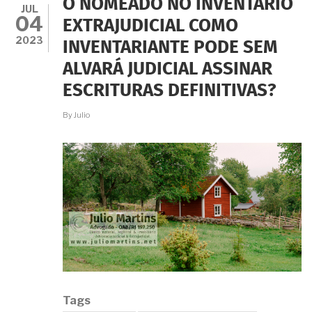
O NOMEADO NO INVENTÁRIO
DEIXADOS
JUL
04
PELO
EXTRAJUDICIAL COMO
FALECIDO:
2023
INVENTARIANTE PODE SEM
INVENTÁRIO
JUDICIAL
ALVARÁ JUDICIAL ASSINAR
OU
INVENTÁRIO
ESCRITURAS DEFINITIVAS?
EXTRAJUDICIAL?
By
Julio
Tags