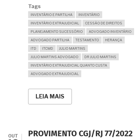
Tags
INVENTÁRIO E PARTILHA
INVENTÁRIO
INVENTÁRIO EXTRAJUDICIAL
CESSÃO DE DIREITOS
PLANEJAMENTO SUCESSÓRIO
ADVOGADO INVENTÁRIO
ADVOGADO PARTILHA
TESTAMENTO
HERANÇA
ITD
ITCMD
JULIO MARTINS
JULIO MARTINS ADVOGADO
DR JULIO MARTINS
INVENTÁRIO EXTRAJUDICIAL QUANTO CUSTA
ADVOGADO EXTRAJUDICIAL
LEIA MAIS
SOBRE
QUAIS
SÃO
OS
ATOS
POSSÍVEIS
EM
PROVIMENTO CGJ/RJ 77/2022
SEDE
OUT