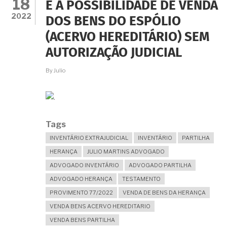
18
DE
E A POSSIBILIDADE DE VENDA
INVENTÁRIO
2022
DOS BENS DO ESPÓLIO
EXTRAJUDICIAL
CONFORME
(ACERVO HEREDITÁRIO) SEM
AS
REGRAS
AUTORIZAÇÃO JUDICIAL
ATUAIS
DA
By
Julio
LEI
11.441/2007
E
REGULAMENTAÇÃO?
Tags
INVENTÁRIO EXTRAJUDICIAL
INVENTÁRIO
PARTILHA
HERANÇA
JULIO MARTINS ADVOGADO
ADVOGADO INVENTÁRIO
ADVOGADO PARTILHA
ADVOGADO HERANÇA
TESTAMENTO
PROVIMENTO 77/2022
VENDA DE BENS DA HERANÇA
VENDA BENS ACERVO HEREDITARIO
VENDA BENS PARTILHA