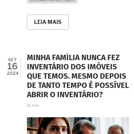
JULIO MARTINS ADVOGADO
LEIA MAIS
SOBRE
DOEI
IMÓVEL
COM
CLÁUSULA
DE
REVERSÃO
MINHA FAMÍLIA NUNCA FEZ
E
SET
16
O
INVENTÁRIO DOS IMÓVEIS
DONATÁRIO
2024
QUE TEMOS. MESMO DEPOIS
FALECEU.
PRECISO
DE TANTO TEMPO É POSSÍVEL
PAGAR
NOVO
ABRIR O INVENTÁRIO?
ITCMD
PELA
By
Julio
OCORRÊNCIA
DA
REVERSÃO?