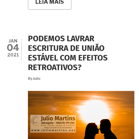
LEIA MAIS
SOBRE
VOCÊ
VAI
MESMO
CONTINUAR
VIVENDO
EM
PODEMOS LAVRAR
UNIÃO
JAN
04
ESTÁVEL
ESCRITURA DE UNIÃO
SEM
2021
ESTÁVEL COM EFEITOS
CONTRATO
ESCRITO,
RETROATIVOS?
SEM
PROVAS,
By
Julio
NA
TOTAL
INSEGURANÇA?