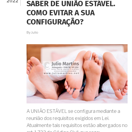
2022
SABER DE UNIÃO ESTÁVEL.
SÓ
NÃO
COMO EVITAR A SUA
QUERO
MISTURAR
CONFIGURAÇÃO?
MEU
PATRIMÔNIO
By
Julio
COM
O
DELE.
E
AGORA?
A UNIÃO ESTÁVEL se configura mediante a
reunião dos requisitos exigidos em Lei.
Atualmente tais requisitos estão albergados no