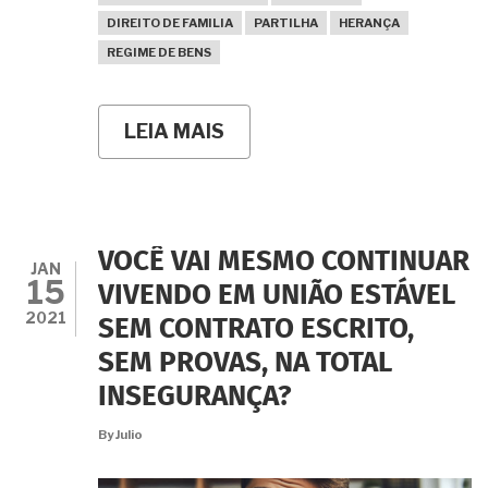
DIREITO DE FAMILIA
PARTILHA
HERANÇA
REGIME DE BENS
LEIA MAIS
SOBRE
QUANTAS
UNIÕES
ESTÁVEIS
POSSO
TER
AO
VOCÊ VAI MESMO CONTINUAR
MESMO
JAN
15
TEMPO?
VIVENDO EM UNIÃO ESTÁVEL
2021
SEM CONTRATO ESCRITO,
SEM PROVAS, NA TOTAL
INSEGURANÇA?
By
Julio