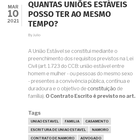
E
QUANTAS UNIÕES ESTÁVEIS
NÃO
MAR
10
QUEREMOS
POSSO TER AO MESMO
SABER
2021
TEMPO?
DE
UNIÃO
ESTÁVEL.
By
Julio
COMO
EVITAR
A União Estável se constitui mediante o
A
SUA
preenchimento dos requisitos previstos na Lei
CONFIGURAÇÃO?
Civil (art. 1.723 do CCB: união estável entre
homem e mulher - ou pessoas do mesmo sexo
- presentes a convivência pública, contínua e
duradoura e o objetivo de
constituição
de
família).
O Contrato Escrito é previsto no art.
Tags
UNIAO ESTAVEL
FAMILIA
CASAMENTO
ESCRITURA DE UNIAO ESTAVEL
NAMORO
CONTRATO DE NAMORO
ADVOGADO