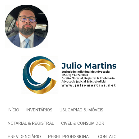
Pular
para
o
conteúdo
principal
NAVEGAÇÃO
INÍCIO
INVENTÁRIOS
USUCAPIÃO & IMÓVEIS
PRINCIPAL
NOTARIAL & REGISTRAL
CÍVEL & CONSUMIDOR
PREVIDENCIÁRIO
PERFIL PROFISSIONAL
CONTATO