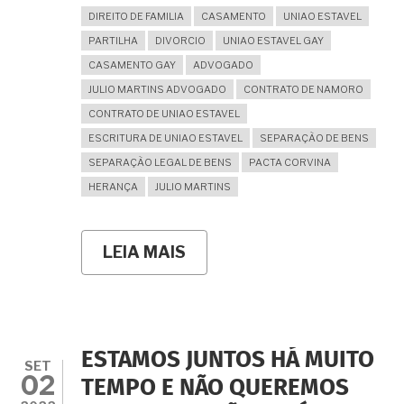
DIREITO DE FAMILIA
CASAMENTO
UNIAO ESTAVEL
PARTILHA
DIVORCIO
UNIAO ESTAVEL GAY
CASAMENTO GAY
ADVOGADO
JULIO MARTINS ADVOGADO
CONTRATO DE NAMORO
CONTRATO DE UNIAO ESTAVEL
ESCRITURA DE UNIAO ESTAVEL
SEPARAÇÃO DE BENS
SEPARAÇÃO LEGAL DE BENS
PACTA CORVINA
HERANÇA
JULIO MARTINS
LEIA MAIS
SOBRE
NÃO
SEI
SE
CASO
OU
SE
ESTAMOS JUNTOS HÁ MUITO
FAÇO
SET
02
UNIÃO
TEMPO E NÃO QUEREMOS
ESTÁVEL.