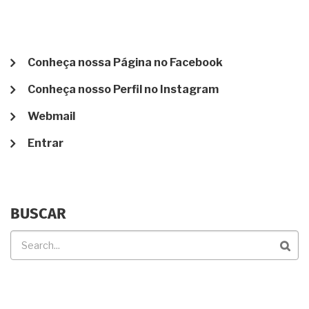
AMANTE...
ERA
ISSO
MESMO??
MENU
Conheça nossa Página no Facebook
DE
Conheça nosso Perfil no Instagram
CONTA
DE
Webmail
USUÁRIO
Entrar
BUSCAR
Buscar