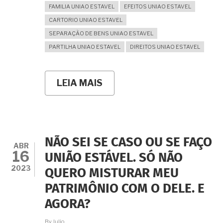
FAMILIA UNIAO ESTAVEL
EFEITOS UNIAO ESTAVEL
CARTORIO UNIAO ESTAVEL
SEPARAÇÃO DE BENS UNIAO ESTAVEL
PARTILHA UNIAO ESTAVEL
DIREITOS UNIAO ESTAVEL
LEIA MAIS
SOBRE
QUERO
ME
CASAR
NA
SEPARAÇÃO
DE
NÃO SEI SE CASO OU SE FAÇO
BENS
ABR
16
MAS
UNIÃO ESTÁVEL. SÓ NÃO
JÁ
2023
QUERO MISTURAR MEU
ESTAMOS
JUNTOS
PATRIMÔNIO COM O DELE. E
HÁ
TRÊS
AGORA?
ANOS.
AINDA
By
Julio