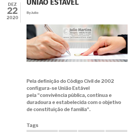
UNIÃO ESTÁVEL
COM
DEZ
22
EFEITOS
By
Julio
RETROATIVOS?
2020
Pela definição do Código Civil de 2002
configura-se União Estável
pela
"convivência pública, contínua e
duradoura e estabelecida com o objetivo
de constituição de família".
Tags