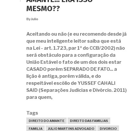
AMANTE... ERA ISSO
MESMO??
By
Julio
Aceitando ou não (e eu recomendo desde já
que meu inteligente leitor saiba que está
na Lei - art. 1.723, par 1º do CCB/2002) não
será obstáculo para a configuração da
União Estável o fato de um dos dois estar
CASADO porém SEPARADO DE FATO... a
lição é antiga, porém válida, e do
respeitável escólio de
YUSSEF CAHALI
SAID
(Separações Judicias e Divórcio. 2011)
para quem,
Tags
DIREITO DO AMANTE
DIREITO DAS FAMILIAS
FAMILIA
JULIO MARTINS ADVOGADO
DIVORCIO