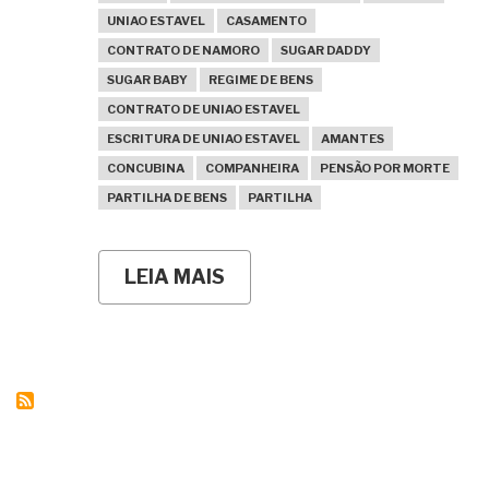
UNIAO ESTAVEL
CASAMENTO
CONTRATO DE NAMORO
SUGAR DADDY
SUGAR BABY
REGIME DE BENS
CONTRATO DE UNIAO ESTAVEL
ESCRITURA DE UNIAO ESTAVEL
AMANTES
CONCUBINA
COMPANHEIRA
PENSÃO POR MORTE
PARTILHA DE BENS
PARTILHA
LEIA MAIS
SOBRE
O
TEMA
529
DO
STF
E
O
POLÊMICO
DIREITO
DO(A)