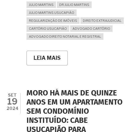
JULIO MARTINS
DR JULIO MARTINS
JULIO MARTINS USUCAPIÃO
REGULARIZAÇÃO DE IMÓVEIS
DIREITO EXTRAJUDICIAL
CARTÓRIO USUCAPIÃO
ADVOGADO CARTÓRIO
ADVOGADO DIREITO NOTARIAL E REGISTRAL
LEIA MAIS
SOBRE
O
SÍNDICO
SE
RECUSA
A
ASSINAR
MORO HÁ MAIS DE QUINZE
DECLARAÇÃO
SET
19
DE
ANOS EM UM APARTAMENTO
ANUÊNCIA
2024
SEM CONDOMÍNIO
NA
USUCAPIÃO
INSTITUÍDO: CABE
EXTRAJUDICIAL
DE
USUCAPIÃO PARA