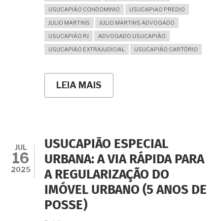
USUCAPIÃO CONDOMINIO
USUCAPIAO PREDIO
JULIO MARTINS
JULIO MARTINS ADVOGADO
USUCAPIÃO RJ
ADVOGADO USUCAPIÃO
USUCAPIÃO EXTRAJUDICIAL
USUCAPIÃO CARTÓRIO
LEIA MAIS
SOBRE
AS
PECULIARIDADES
DA
USUCAPIÃO
DE
APARTAMENTO:
USUCAPIÃO ESPECIAL
UM
JUL
16
CAMINHO
URBANA: A VIA RÁPIDA PARA
VIÁVEL
2025
A REGULARIZAÇÃO DO
PARA
A
IMÓVEL URBANO (5 ANOS DE
REGULARIZAÇÃO
IMOBILIÁRIA
POSSE)