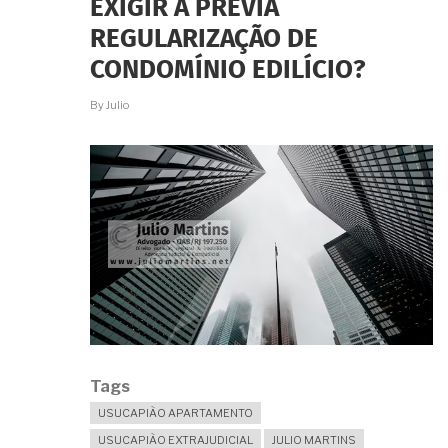
EXIGIR A PRÉVIA
CARTÓRIO
PODE
REGULARIZAÇÃO DE
EXIGIR
A
CONDOMÍNIO EDILÍCIO?
REGULARIZAÇÃO
ANTES
By
Julio
DA
USUCAPIÃO?
Tags
USUCAPIÃO APARTAMENTO
USUCAPIÃO EXTRAJUDICIAL
JULIO MARTINS