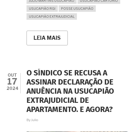
JULIO MARTINS USUCAPIÃO
USUCAPIÃO CARTÓRIO
USUCAPIÃO RGI
POSSE USUCAPIÃO
USUCAPIÃO EXTRAJUDICIAL
LEIA MAIS
SOBRE
USUCAPIÃO
ESPECIAL
URBANA:
A
VIA
RÁPIDA
O SÍNDICO SE RECUSA A
PARA
OUT
17
A
ASSINAR DECLARAÇÃO DE
REGULARIZAÇÃO
2024
ANUÊNCIA NA USUCAPIÃO
DO
IMÓVEL
EXTRAJUDICIAL DE
URBANO
(5
APARTAMENTO. E AGORA?
ANOS
DE
By
Julio
POSSE)