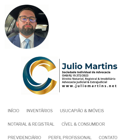
Pular
para
o
conteúdo
principal
NAVEGAÇÃO
INÍCIO
INVENTÁRIOS
USUCAPIÃO & IMÓVEIS
PRINCIPAL
NOTARIAL & REGISTRAL
CÍVEL & CONSUMIDOR
PREVIDENCIÁRIO
PERFIL PROFISSIONAL
CONTATO