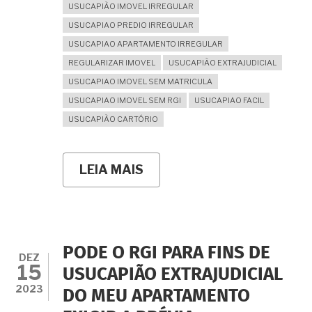
USUCAPIÃO IMOVEL IRREGULAR
USUCAPIAO PREDIO IRREGULAR
USUCAPIAO APARTAMENTO IRREGULAR
REGULARIZAR IMOVEL
USUCAPIÃO EXTRAJUDICIAL
USUCAPIAO IMOVEL SEM MATRICULA
USUCAPIAO IMOVEL SEM RGI
USUCAPIAO FACIL
USUCAPIÃO CARTÓRIO
LEIA MAIS
SOBRE
NEM
MEU
APARTAMENTO
NEM
O
CONDOMÍNIO
PODE O RGI PARA FINS DE
ESTÃO
DEZ
15
REGULARIZADOS
USUCAPIÃO EXTRAJUDICIAL
NO
2023
DO MEU APARTAMENTO
RGI.
O