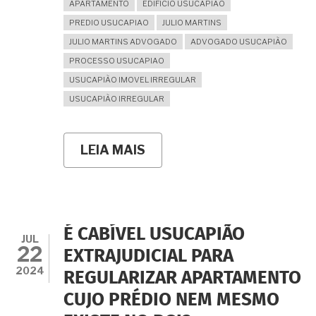
APARTAMENTO
EDIFICIO USUCAPIAO
PREDIO USUCAPIAO
JULIO MARTINS
JULIO MARTINS ADVOGADO
ADVOGADO USUCAPIÃO
PROCESSO USUCAPIAO
USUCAPIÃO IMOVEL IRREGULAR
USUCAPIÃO IRREGULAR
LEIA MAIS
SOBRE
MORO
HÁ
MAIS
DE
QUINZE
ANOS
É CABÍVEL USUCAPIÃO
EM
JUL
22
UM
EXTRAJUDICIAL PARA
APARTAMENTO
2024
REGULARIZAR APARTAMENTO
SEM
CONDOMÍNIO
CUJO PRÉDIO NEM MESMO
INSTITUÍDO:
CABE