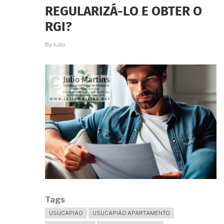
APARTAMENTO.
E
REGULARIZÁ-LO E OBTER O
AGORA?
RGI?
By
Julio
Tags
USUCAPIAO
USUCAPIÃO APARTAMENTO