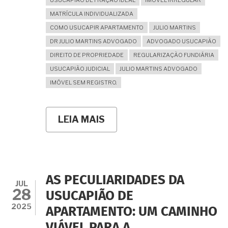
MATRÍCULA INDIVIDUALIZADA
COMO USUCAPIR APARTAMENTO
JULIO MARTINS
DR JULIO MARTINS ADVOGADO
ADVOGADO USUCAPIÃO
DIREITO DE PROPRIEDADE
REGULARIZAÇÃO FUNDIÁRIA
USUCAPIÃO JUDICIAL
JULIO MARTINS ADVOGADO
IMÓVEL SEM REGISTRO.
LEIA MAIS
SOBRE
QUERO
REGULARIZAR
POR
USUCAPIÃO
MEU
APARTAMENTO
AS PECULIARIDADES DA
MAS
JUL
28
O
USUCAPIÃO DE
PRÉDIO
2025
APARTAMENTO: UM CAMINHO
NÃO
ESTÁ
VIÁVEL PARA A