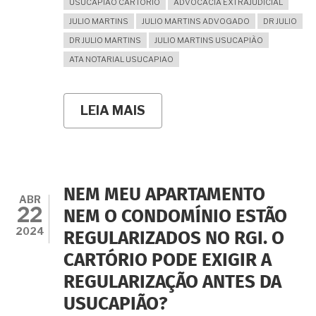
USUCAPIÃO CARTÓRIO
ADVOCACIA EXTRAJUDICIAL
JULIO MARTINS
JULIO MARTINS ADVOGADO
DR JULIO
DR JULIO MARTINS
JULIO MARTINS USUCAPIÃO
ATA NOTARIAL USUCAPIAO
LEIA MAIS
SOBRE
IMÓVEL
"INVADIDO"
PODE
SER
REGULARIZADO
ATRAVÉS
NEM MEU APARTAMENTO
DE
ABR
22
USUCAPIÃO
NEM O CONDOMÍNIO ESTÃO
EXTRAJUDICIAL?
2024
REGULARIZADOS NO RGI. O
CARTÓRIO PODE EXIGIR A
REGULARIZAÇÃO ANTES DA
USUCAPIÃO?