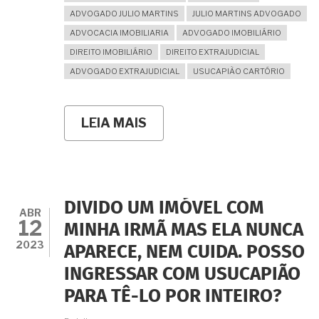
ADVOGADO JULIO MARTINS
JULIO MARTINS ADVOGADO
ADVOCACIA IMOBILIARIA
ADVOGADO IMOBILIÁRIO
DIREITO IMOBILIÁRIO
DIREITO EXTRAJUDICIAL
ADVOGADO EXTRAJUDICIAL
USUCAPIÃO CARTÓRIO
LEIA MAIS
SOBRE
PODE
O
RGI
PARA
FINS
DE
DIVIDO UM IMÓVEL COM
USUCAPIÃO
ABR
12
EXTRAJUDICIAL
MINHA IRMÃ MAS ELA NUNCA
DO
2023
APARECE, NEM CUIDA. POSSO
MEU
APARTAMENTO
INGRESSAR COM USUCAPIÃO
EXIGIR
A
PARA TÊ-LO POR INTEIRO?
PRÉVIA
REGULARIZAÇÃO