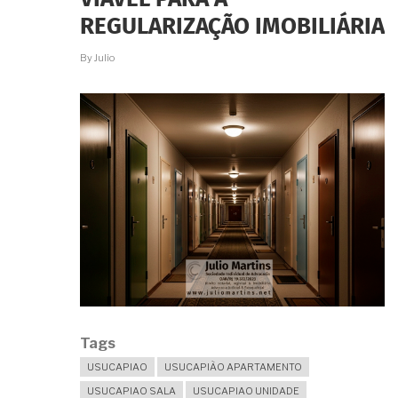
REGULARIZADO
NO
REGULARIZAÇÃO IMOBILIÁRIA
RGI.
É
By
Julio
POSSÍVEL?
Tags
USUCAPIAO
USUCAPIÃO APARTAMENTO
USUCAPIAO SALA
USUCAPIAO UNIDADE