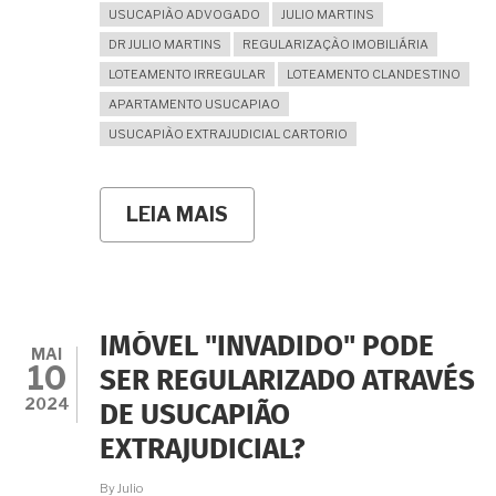
USUCAPIÃO ADVOGADO
JULIO MARTINS
DR JULIO MARTINS
REGULARIZAÇÃO IMOBILIÁRIA
LOTEAMENTO IRREGULAR
LOTEAMENTO CLANDESTINO
APARTAMENTO USUCAPIAO
USUCAPIÃO EXTRAJUDICIAL CARTORIO
LEIA MAIS
SOBRE
É
CABÍVEL
USUCAPIÃO
EXTRAJUDICIAL
PARA
REGULARIZAR
IMÓVEL "INVADIDO" PODE
APARTAMENTO
MAI
10
CUJO
SER REGULARIZADO ATRAVÉS
PRÉDIO
2024
DE USUCAPIÃO
NEM
MESMO
EXTRAJUDICIAL?
EXISTE
NO
By
Julio
RGI?