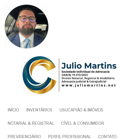
Pular
para
o
conteúdo
principal
NAVEGAÇÃO
INÍCIO
INVENTÁRIOS
USUCAPIÃO & IMÓVEIS
PRINCIPAL
NOTARIAL & REGISTRAL
CÍVEL & CONSUMIDOR
PREVIDENCIÁRIO
PERFIL PROFISSIONAL
CONTATO