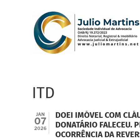
Pular
para
o
conteúdo
principal
ITD
JAN
DOEI IMÓVEL COM CLÁ
07
DONATÁRIO FALECEU. 
2026
OCORRÊNCIA DA REVER