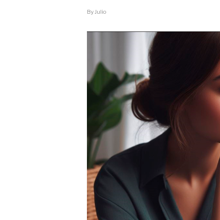
(IMPOSTO
DA
By
Julio
HERANÇA)?