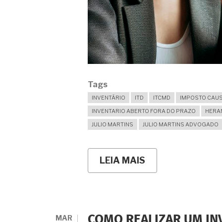
Tags
INVENTÁRIO
ITD
ITCMD
IMPOSTO CAU
INVENTARIO ABERTO FORA DO PRAZO
HERA
JULIO MARTINS
JULIO MARTINS ADVOGADO
LEIA MAIS
SOBRE
MINHA
FAMÍLIA
NUNCA
FEZ
INVENTÁRIO
DOS
MAR
COMO REALIZAR UM IN