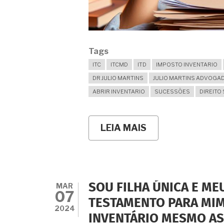
Tags
ITC
ITCMD
ITD
IMPOSTO INVENTARIO
DR JULIO MARTINS
JULIO MARTINS ADVOGA
ABRIR INVENTARIO
SUCESSÕES
DIREITO
LEIA MAIS
SOBRE
COMO
REALIZAR
UM
INVENTÁRIO
EXTRAJUDICIAL
SEM
MAR
SOU FILHA ÚNICA E ME
PAGAR
07
IMPOSTO
TESTAMENTO PARA MIM
CAUSA
2024
INVENTÁRIO MESMO AS
MORTIS