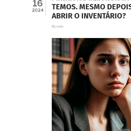
16
O
TEMOS. MESMO DEPOIS
DONATÁRIO
2024
ABRIR O INVENTÁRIO?
FALECEU.
PRECISO
PAGAR
By
Julio
NOVO
ITCMD
PELA
OCORRÊNCIA
DA
REVERSÃO?