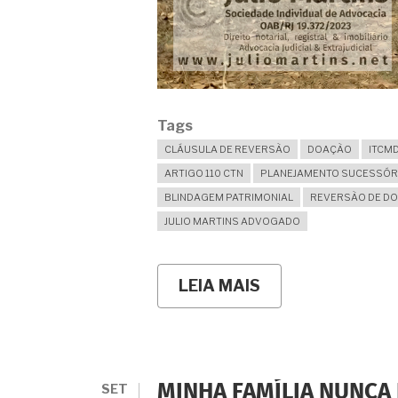
Tags
CLÁUSULA DE REVERSÃO
DOAÇÃO
ITCM
ARTIGO 110 CTN
PLANEJAMENTO SUCESSÓR
BLINDAGEM PATRIMONIAL
REVERSÃO DE D
JULIO MARTINS ADVOGADO
LEIA MAIS
SOBRE
DOEI
IMÓVEL
COM
CLÁUSULA
DE
REVERSÃO
SET
MINHA FAMÍLIA NUNCA 
E