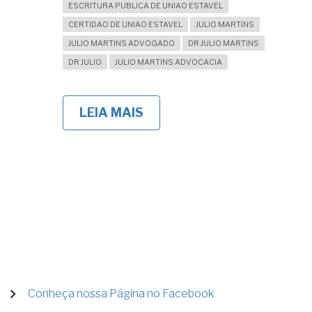
ESCRITURA PUBLICA DE UNIAO ESTAVEL
CERTIDAO DE UNIAO ESTAVEL
JULIO MARTINS
JULIO MARTINS ADVOGADO
DR JULIO MARTINS
DR JULIO
JULIO MARTINS ADVOCACIA
LEIA MAIS
SOBRE
É
POSSÍVEL
ENCERRAR
UMA
UNIÃO
ESTÁVEL
EM
CARTÓRIO,
ATRAVÉS
DE
ESCRITURA
PÚBLICA?
MENU
Conheça nossa Página no Facebook
DE