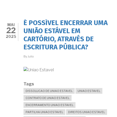
EXTRAJUDICIAL
ENVOLVENDO
UNIÃO
ESTÁVEL:
QUANDO
É POSSÍVEL ENCERRAR UMA
É
MAI
22
POSSÍVEL
UNIÃO ESTÁVEL EM
E
2025
CARTÓRIO, ATRAVÉS DE
COMO
GARANTIR
ESCRITURA PÚBLICA?
SEUS
DIREITOS
By
Julio
Tags
DISSOLUCAO DE UNIAO ESTAVEL
UNIAO ESTAVEL
CONTRATO DE UNIAO ESTAVEL
ENCERRAMENTO UNIAO ESTAVEL
PARTILHA UNIAO ESTAVEL
DIREITOS UNIAO ESTAVEL