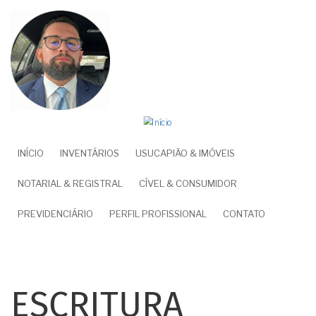
Pular
para
o
conteúdo
principal
NAVEGAÇÃO
INÍCIO
INVENTÁRIOS
USUCAPIÃO & IMÓVEIS
PRINCIPAL
NOTARIAL & REGISTRAL
CÍVEL & CONSUMIDOR
PREVIDENCIÁRIO
PERFIL PROFISSIONAL
CONTATO
ESCRITURA