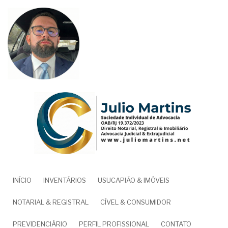
Pular
para
o
conteúdo
principal
NAVEGAÇÃO
INÍCIO
INVENTÁRIOS
USUCAPIÃO & IMÓVEIS
PRINCIPAL
NOTARIAL & REGISTRAL
CÍVEL & CONSUMIDOR
PREVIDENCIÁRIO
PERFIL PROFISSIONAL
CONTATO