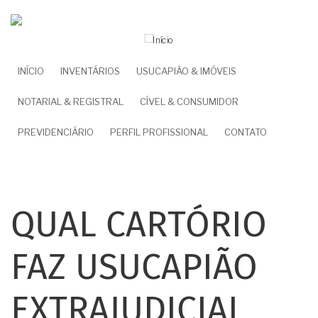
Pular
para
o
conteúdo
NAVEGAÇÃO
INÍCIO
INVENTÁRIOS
USUCAPIÃO & IMÓVEIS
principal
PRINCIPAL
NOTARIAL & REGISTRAL
CÍVEL & CONSUMIDOR
PREVIDENCIÁRIO
PERFIL PROFISSIONAL
CONTATO
QUAL CARTÓRIO
FAZ USUCAPIÃO
EXTRAJUDICIAL