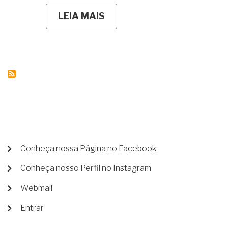
LEIA MAIS
SOBRE
É
VERDADE
QUE
EM
CARTÓRIO
BASTA
A
DECLARAÇÃO
DE
POBREZA
PARA
OBTER
A
GRATUIDADE?
MENU
Conheça nossa Página no Facebook
DE
Conheça nosso Perfil no Instagram
CONTA
DE
Webmail
USUÁRIO
Entrar