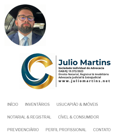
Pular
para
o
conteúdo
principal
NAVEGAÇÃO
INÍCIO
INVENTÁRIOS
USUCAPIÃO & IMÓVEIS
PRINCIPAL
NOTARIAL & REGISTRAL
CÍVEL & CONSUMIDOR
PREVIDENCIÁRIO
PERFIL PROFISSIONAL
CONTATO