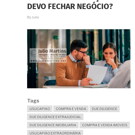
COMPRAR
DEVO FECHAR NEGÓCIO?
O
IMÓVEL
By
Julio
NESSAS
CONDIÇÕES?
Tags
USUCAPIAO
COMPRA E VENDA
DUE DILIGENCE
DUE DILIGENCE EXTRAJUDICIAL
DUE DILIGENCE IMOBILIARIA
COMPRA E VENDA IMOVEIS
USUCAPIÃO EXTRAORDINÁRIA