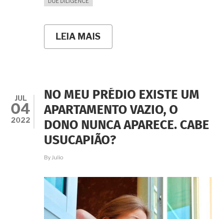
DUE DILIGENCE
LEIA MAIS
SOBRE
A
CESSÃO
DE
DIREITOS
HEREDITÁRIOS
SERVE
NO MEU PRÉDIO EXISTE UM
DE
JUL
04
BASE
APARTAMENTO VAZIO, O
PARA
2022
DONO NUNCA APARECE. CABE
O
PEDIDO
USUCAPIÃO?
DE
ADJUDICAÇÃO
By
Julio
COMPULSÓRIA
EXTRAJUDICIAL?