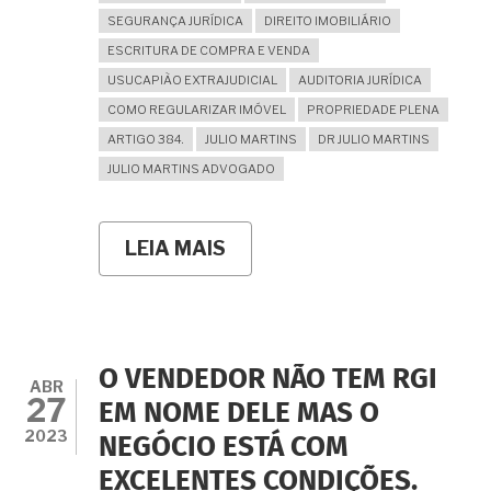
SEGURANÇA JURÍDICA
DIREITO IMOBILIÁRIO
ESCRITURA DE COMPRA E VENDA
USUCAPIÃO EXTRAJUDICIAL
AUDITORIA JURÍDICA
COMO REGULARIZAR IMÓVEL
PROPRIEDADE PLENA
ARTIGO 384.
JULIO MARTINS
DR JULIO MARTINS
JULIO MARTINS ADVOGADO
LEIA MAIS
SOBRE
O
VENDEDOR
DISSE
QUE
SÓ
TEM
O VENDEDOR NÃO TEM RGI
ESCRITURA
ABR
27
DECLARATÓRIA
EM NOME DELE MAS O
DE
2023
NEGÓCIO ESTÁ COM
POSSE.
É
EXCELENTES CONDIÇÕES.
SEGURO