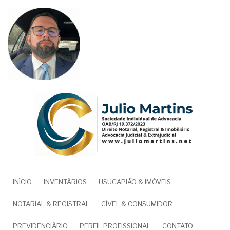
Pular
para
o
conteúdo
principal
NAVEGAÇÃO
INÍCIO
INVENTÁRIOS
USUCAPIÃO & IMÓVEIS
PRINCIPAL
NOTARIAL & REGISTRAL
CÍVEL & CONSUMIDOR
PREVIDENCIÁRIO
PERFIL PROFISSIONAL
CONTATO