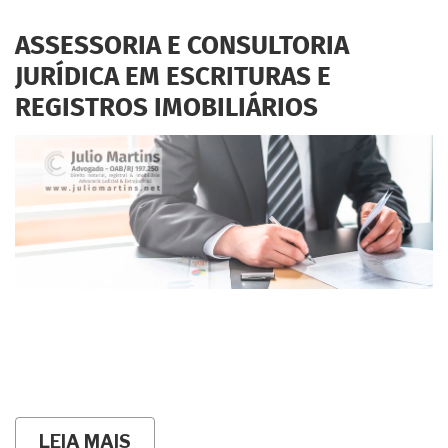
UM
APARTAMENTO
ASSESSORIA E CONSULTORIA
VAZIO,
O
JURÍDICA EM ESCRITURAS E
DONO
REGISTROS IMOBILIÁRIOS
NUNCA
APARECE.
CABE
USUCAPIÃO?
LEIA MAIS
SOBRE