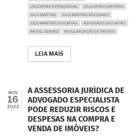
USUCAPIÃO EXTRAJUDICIAL
USUCAPIÃO CARTÓRIO
JULIO MARTINS
JULIO MARTINS ADVOGADO
JULIO MARTINS USUCAPIÃO
ADVOGADO USUCAPIÃO
IMOVEL SEM RGI
REGULARIZAÇÃO DE IMÓVEIS
LEIA MAIS
SOBRE
O
VENDEDOR
NÃO
TEM
RGI
EM
A ASSESSORIA JURÍDICA DE
NOME
NOV
16
DELE
ADVOGADO ESPECIALISTA
MAS
2022
PODE REDUZIR RISCOS E
O
NEGÓCIO
DESPESAS NA COMPRA E
ESTÁ
COM
VENDA DE IMÓVEIS?
EXCELENTES
CONDIÇÕES.