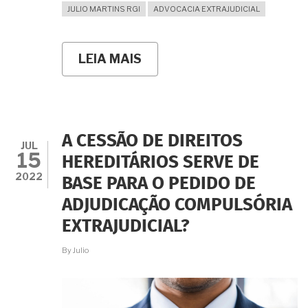
JULIO MARTINS RGI
ADVOCACIA EXTRAJUDICIAL
LEIA MAIS
SOBRE
A
ASSESSORIA
JURÍDICA
DE
ADVOGADO
ESPECIALISTA
A CESSÃO DE DIREITOS
PODE
JUL
15
REDUZIR
HEREDITÁRIOS SERVE DE
RISCOS
2022
BASE PARA O PEDIDO DE
E
DESPESAS
ADJUDICAÇÃO COMPULSÓRIA
NA
COMPRA
EXTRAJUDICIAL?
E
VENDA
By
Julio
DE
IMÓVEIS?