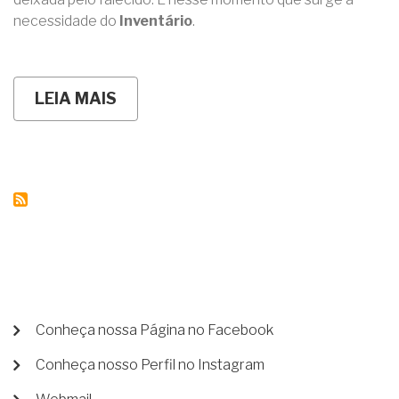
necessidade do
Inventário
.
LEIA MAIS
SOBRE
INVENTÁRIOS
-
JUDICIAL
&
EXTRAJUDICIAL
MENU
Conheça nossa Página no Facebook
DE
Conheça nosso Perfil no Instagram
CONTA
DE