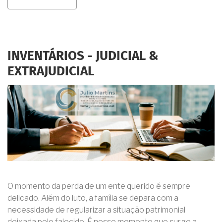
ASSESSORIA
E
CONSULTORIA
JURÍDICA
EM
ESCRITURAS
INVENTÁRIOS - JUDICIAL &
E
REGISTROS
EXTRAJUDICIAL
IMOBILIÁRIOS
O momento da perda de um ente querido é sempre
delicado. Além do luto, a família se depara com a
necessidade de regularizar a situação patrimonial
deixada pelo falecido. É nesse momento que surge a