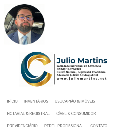
Pular
para
o
conteúdo
principal
NAVEGAÇÃO
INÍCIO
INVENTÁRIOS
USUCAPIÃO & IMÓVEIS
PRINCIPAL
NOTARIAL & REGISTRAL
CÍVEL & CONSUMIDOR
PREVIDENCIÁRIO
PERFIL PROFISSIONAL
CONTATO