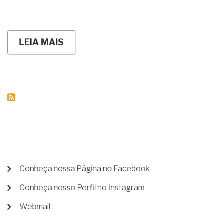
LEIA MAIS
SOBRE
FALE
CONOSCO
MENU
Conheça nossa Página no Facebook
DE
Conheça nosso Perfil no Instagram
CONTA
DE
Webmail
USUÁRIO