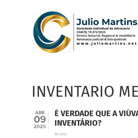
Pular
para
o
conteúdo
principal
INVENTARIO M
ABR
É VERDADE QUE A VIÚ
09
INVENTÁRIO?
2025
By
Julio