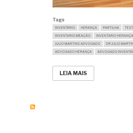
Tags
INVENTÁRIO
HERANÇA
PARTILHA
TES
INVENTARIO MEAÇÃO
INVENTARIO HERANÇ
JULIO MARTINS ADVOGADO
DR JULIO MARTI
ADVOGADO HERANÇA
ADVOGADO INVENTÁ
LEIA MAIS
SOBRE
É
VERDADE
QUE
A
VIÚVA
PODE
RECEBER
75%
DE
TUDO
NO