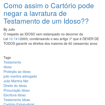
em
Como assim o Cartório pode
documento
negar a lavratura de
assinado
por
Testamento de um Idoso??
pessoa
já
By
Julio
falecida?
O respeito ao IDOSO vem estampado no decorrer da
Lei
10.741
/2003, condensando o seu artigo
3º
que é DEVER DE
TODOS garantir os direitos dos maiores de 60 (sessenta) anos:
Tags
Testamento
Idoso
Proteção ao Idoso
julio martins advogado
Julio Martins Net
Direito do Idoso
Procuração Idoso
Escritura Idoso
Testamento Idoso
Cartório Extrajudicial