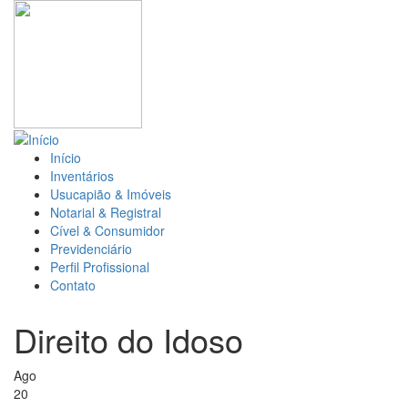
Pular
para
o
conteúdo
principal
Início
Navegação
Inventários
Usucapião & Imóveis
principal
Notarial & Registral
Cível & Consumidor
Previdenciário
Perfil Profissional
Contato
Direito do Idoso
Ago
20