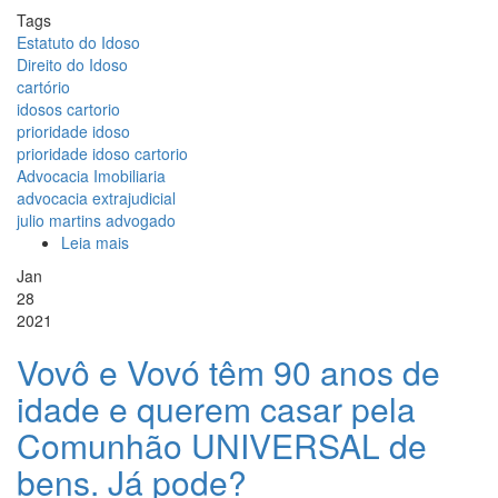
Tags
Estatuto do Idoso
Direito do Idoso
cartório
idosos cartorio
prioridade idoso
prioridade idoso cartorio
Advocacia Imobiliaria
advocacia extrajudicial
julio martins advogado
Leia mais
sobre
O
Jan
idoso
28
não
2021
tem
prioridade
Vovô e Vovó têm 90 anos de
nos
idade e querem casar pela
Cartórios?
Mas
Comunhão UNIVERSAL de
e
o
bens. Já pode?
Estatuto