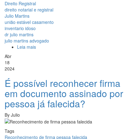
Direito Registral
direito notarial e registral
Julio Martins
união estável casamento
inventario idoso
dr julio martins
julio martins advogado
Leia mais
sobre
Temos
Abr
mais
18
de
2024
70
anos
É possível reconhecer firma
e
em documento assinado por
desejamos
casar
pessoa já falecida?
pela
Comunhão
By
Julio
Universal
de
Bens.
Tags
É
Reconhecimento de firma pessoa falecida