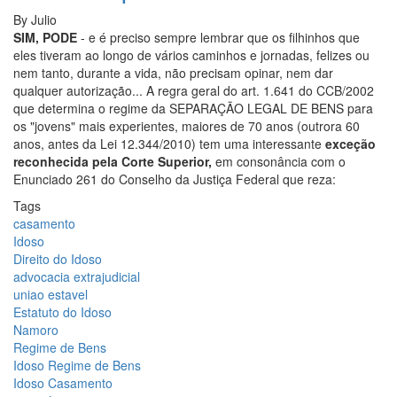
do
By
Julio
Idoso?
SIM, PODE
- e é preciso sempre lembrar que os filhinhos que
eles tiveram ao longo de vários caminhos e jornadas, felizes ou
nem tanto, durante a vida, não precisam opinar, nem dar
qualquer autorização... A regra geral do art. 1.641 do CCB/2002
que determina o regime da SEPARAÇÃO LEGAL DE BENS para
os "jovens" mais experientes, maiores de 70 anos (outrora 60
anos, antes da Lei 12.344/2010) tem uma interessante
exceção
reconhecida pela Corte Superior,
em consonância com o
Enunciado 261 do Conselho da Justiça Federal que reza:
Tags
casamento
Idoso
Direito do Idoso
advocacia extrajudicial
uniao estavel
Estatuto do Idoso
Namoro
Regime de Bens
Idoso Regime de Bens
Idoso Casamento