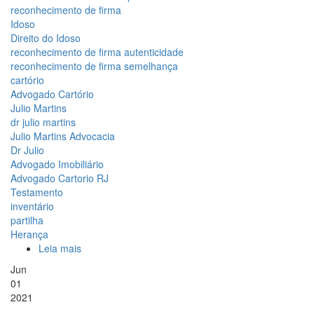
possível?
reconhecimento de firma
Como
Idoso
proceder?
Direito do Idoso
reconhecimento de firma autenticidade
reconhecimento de firma semelhança
cartório
Advogado Cartório
Julio Martins
dr julio martins
Julio Martins Advocacia
Dr Julio
Advogado Imobiliário
Advogado Cartorio RJ
Testamento
inventário
partilha
Herança
Leia mais
sobre
É
Jun
possível
01
reconhecer
2021
firma