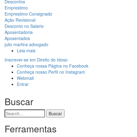
Descontos
Emprestimo
Emprestimo Consignado
Ação Revisional
Desconto no Salario
Aposentadoria
Aposentados
julio martins advogado
Leia mais
sobre
Meu
Inscrever-se em Direito do Idoso
empréstimo
Conheça nossa Página no Facebook
consignado
Menu
Conheça nosso Perfil no Instagram
tem
Webmail
de
valor
Entrar
abusivo
conta
me
Buscar
deixando
de
quase
usuário
sem
Buscar
salário.
E
Ferramentas
agora?