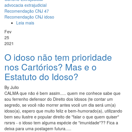
advocacia extrajudicial
Recomendação CNJ 47
Recomendação CNJ idoso
Leia mais
sobre
Como
Fev
assim
25
o
2021
Cartório
pode
O idoso não tem prioridade
negar
nos Cartórios? Mas e o
a
lavratura
Estatuto do Idoso?
de
Testamento
By
Julio
de
CALMA que não é bem assim..... quem me conhece sabe que
um
sou ferrenho defensor do Direito dos Idosos (te contar um
Idoso??
segredo, se você não morrer antes você um dia será um(a)
idoso(a), espero que muito feliz e bem-humorado(a), utilizando
bem seu ilustre e popular direito de "falar o que quem quiser"
rsrsrs - o idoso tem alguma espécie de "imunidade"?? Fica a
deixa para uma postagem futura.....