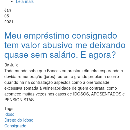
Leia mais
sobre
Vovô
Jan
e
05
Vovó
2021
têm
90
Meu empréstimo consignado
anos
tem valor abusivo me deixando
de
idade
quase sem salário. E agora?
e
querem
By
Julio
casar
Todo mundo sabe que Bancos emprestam dinheiro esperando a
pela
devida remuneração (juros), porém o grande problema ocorre
Comunhão
quando há na contratação aspectos como a onerosidade
UNIVERSAL
excessiva somada à vulnerabilidade de quem contrata, como
de
acontece muitas vezes nos casos de IDOSOS, APOSENTADOS e
bens.
PENSIONISTAS.
Já
pode?
Tags
Idoso
Direito do Idoso
Consignado