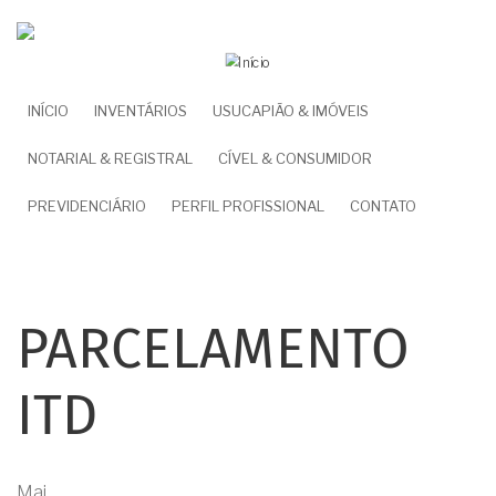
Pular
para
o
conteúdo
NAVEGAÇÃO
INÍCIO
INVENTÁRIOS
USUCAPIÃO & IMÓVEIS
principal
PRINCIPAL
NOTARIAL & REGISTRAL
CÍVEL & CONSUMIDOR
PREVIDENCIÁRIO
PERFIL PROFISSIONAL
CONTATO
PARCELAMENTO
ITD
Mai