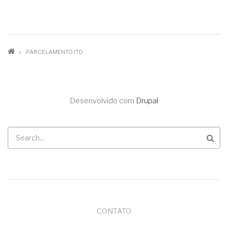
TRILHA
PARCELAMENTO ITD
DE
NAVEGAÇÃO
Desenvolvido com
Drupal
Buscar
MENU
CONTATO