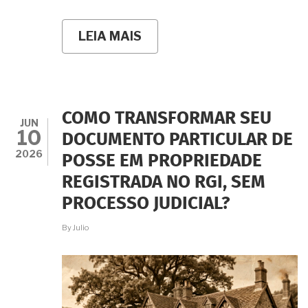
LEIA MAIS
SOBRE
USUCAPIÃO
PARA
REGULARIZAÇÃO
DA
AQUISIÇÃO
PROBLEMÁTICA
COMO TRANSFORMAR SEU
DE
JUN
10
IMÓVEIS:
DOCUMENTO PARTICULAR DE
COMO
2026
POSSE EM PROPRIEDADE
A
USUCAPIÃO
REGISTRADA NO RGI, SEM
PODE
SER
PROCESSO JUDICIAL?
O
REMÉDIO
By
Julio
QUE
RESOLVE?