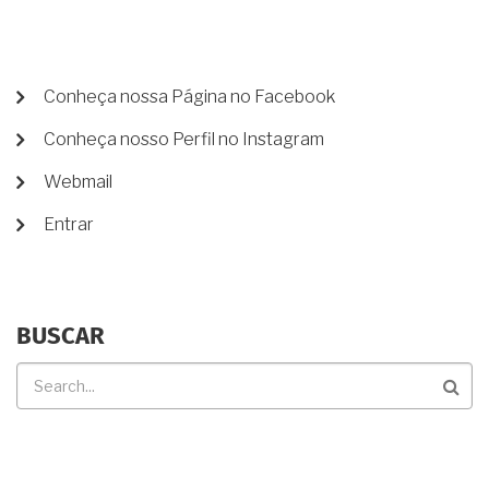
REGISTRADA
NO
RGI,
SEM
PROCESSO
MENU
Conheça nossa Página no Facebook
JUDICIAL?
DE
Conheça nosso Perfil no Instagram
CONTA
DE
Webmail
USUÁRIO
Entrar
BUSCAR
Buscar