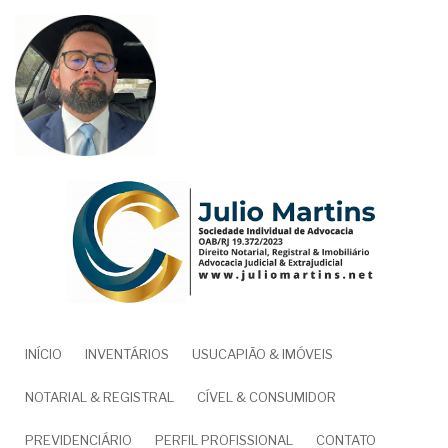
Pular
para
o
conteúdo
principal
NAVEGAÇÃO
INÍCIO
INVENTÁRIOS
USUCAPIÃO & IMÓVEIS
PRINCIPAL
NOTARIAL & REGISTRAL
CÍVEL & CONSUMIDOR
PREVIDENCIÁRIO
PERFIL PROFISSIONAL
CONTATO