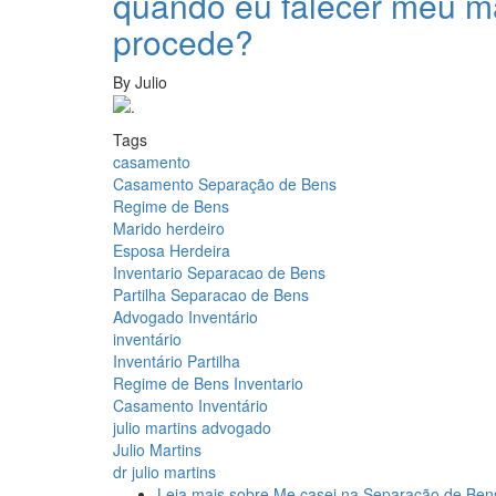
quando eu falecer meu mar
procede?
By
Julio
Tags
casamento
Casamento Separação de Bens
Regime de Bens
Marido herdeiro
Esposa Herdeira
Inventario Separacao de Bens
Partilha Separacao de Bens
Advogado Inventário
inventário
Inventário Partilha
Regime de Bens Inventario
Casamento Inventário
julio martins advogado
Julio Martins
dr julio martins
Leia mais
sobre Me casei na Separação de Bens