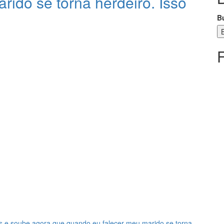
ido se torna herdeiro. Isso
B
 e soube agora que quando eu falecer meu marido se torna