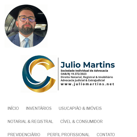
Pular
para
o
conteúdo
principal
NAVEGAÇÃO
INÍCIO
INVENTÁRIOS
USUCAPIÃO & IMÓVEIS
PRINCIPAL
NOTARIAL & REGISTRAL
CÍVEL & CONSUMIDOR
PREVIDENCIÁRIO
PERFIL PROFISSIONAL
CONTATO