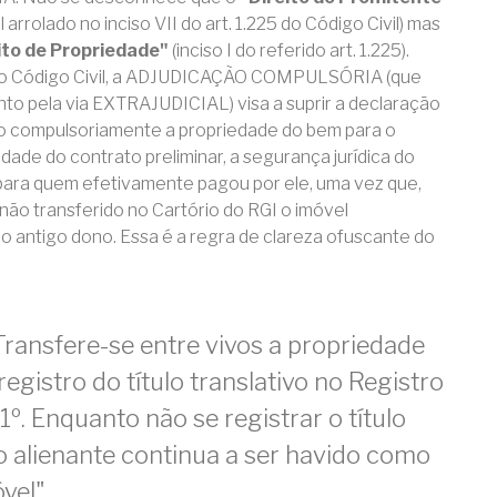
al arrolado no inciso VII do art. 1.225 do Código Civil) mas
ito de Propriedade"
(inciso I do referido art. 1.225).
 do Código Civil, a ADJUDICAÇÃO COMPULSÓRIA (que
uanto pela via EXTRAJUDICIAL) visa a suprir a declaração
do compulsoriamente a propriedade do bem para o
dade do contrato preliminar, a segurança jurídica do
 para quem efetivamente pagou por ele, uma vez que,
o transferido no Cartório do RGI o imóvel
antigo dono. Essa é a regra de clareza ofuscante do
 Transfere-se entre vivos a propriedade
egistro do título translativo no Registro
1º. Enquanto não se registrar o título
 o alienante continua a ser havido como
vel".