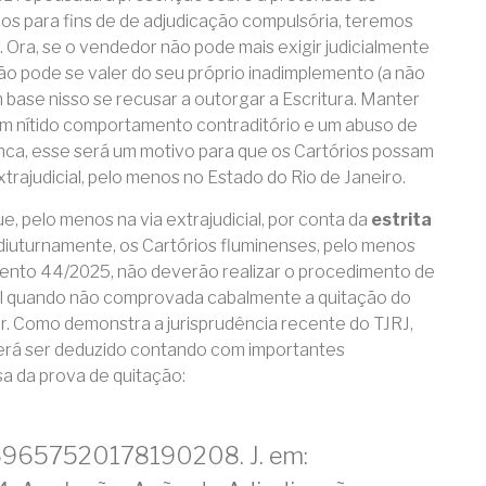
os para fins de de adjudicação compulsória, teremos
. Ora, se o vendedor não pode mais exigir judicialmente
ão pode se valer do seu próprio inadimplemento (a não
base nisso se recusar a outorgar a Escritura. Manter
, um nítido comportamento contraditório e um abuso de
unca, esse será um motivo para que os Cartórios possam
trajudicial, pelo menos no Estado do Rio de Janeiro.
e, pelo menos na via extrajudicial, por conta da
estrita
iuturnamente, os Cartórios fluminenses, pelo menos
ento 44/2025, não deverão realizar o procedimento de
al quando não comprovada cabalmente a quitação do
r. Como demonstra a jurisprudência recente do TJRJ,
poderá ser deduzido contando com importantes
a da prova de quitação:
69657520178190208. J. em: