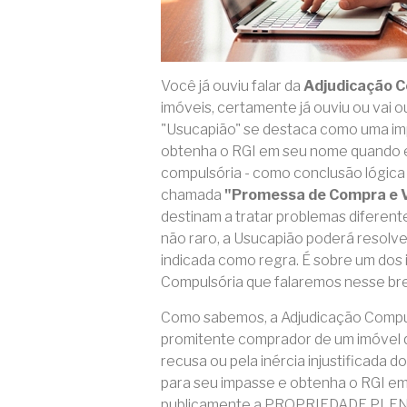
Você já ouviu falar da
Adjudicação 
imóveis, certamente já ouviu ou vai o
"Usucapião" se destaca como uma im
obtenha o RGI em seu nome quando es
compulsória - como conclusão lógica 
chamada
"Promessa de Compra e 
destinam a tratar problemas diferent
não raro, a Usucapião poderá resolv
indicada como regra. É sobre um dos
Compulsória que falaremos nesse br
Como sabemos, a Adjudicação Compuls
promitente comprador de um imóvel
recusa ou pela inércia injustificada 
para seu impasse e obtenha o RGI em
publicamente a PROPRIEDADE PLEN