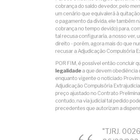
cobrança do saldo devedor, pelo men
um cenário que equivalerá à quitação
o pagamento da dívida, ele também n
cobrança no tempo devido) para, com 
tal recusa configuraria, a nosso ver
direito - porém, agora mais do que n
recusar a Adjudicação Compulsória Ex
POR FIM, é possível então concluir qu
legalidade
a que devem obediência d
enquanto vigente o noticiado Provim
Adjudicação Compulsória Extrajudici
preço ajustado no Contrato Prelimina
contudo, na via judicial tal pedido 
precedentes que autorizam a dispens
"TJRJ. 002