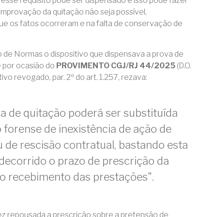
 esse requisito pode ser dispensado e isso pode fazer
omprovação da quitação não seja possível,
e os fatos ocorreram e na falta de conservação de
o de Normas o dispositivo que dispensava a prova de
 por ocasião do
PROVIMENTO CGJ/RJ 44/2025
(D.O.
vo revogado, par. 2º do art. 1.257, rezava:
va de quitação poderá ser substituída
o forense de inexistência de ação de
 de rescisão contratual, bastando esta
 decorrido o prazo de prescrição da
o recebimento das prestações".
ez repousada a prescrição sobre a pretensão de