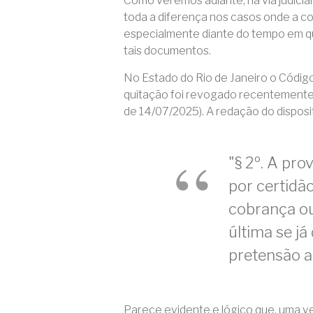
Como veremos adiante, na via judicial
toda a diferença nos casos onde a c
especialmente diante do tempo em qu
tais documentos.
No Estado do Rio de Janeiro o Códig
quitação foi revogado recentemente
de 14/07/2025). A redação do dispositi
"§ 2º. A pro
por certidã
cobrança ou
última se já
pretensão a
Parece evidente e lógico que, uma v