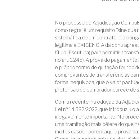
No processo de Adjudicação Compulsó
como regra, é um requisito "sine qua
sistemática de um contrato, e a obr
legitima a EXIGÊNCIA da contraprest
título (Escritura) para permitir a tra
no art. 1.245). A prova do pagament
o próprio termo de quitação fornecid
comprovantes de transferências banc
forma inequívoca, que o valor pactuad
pretensão do comprador carece de se
Com a recente introdução da Adjudi
Lei nº 14.382/2022, que introduziu o
inegavelmente importante. No proce
uma tramitação mais célere do que na 
muitos casos - porém aqui a prova da 