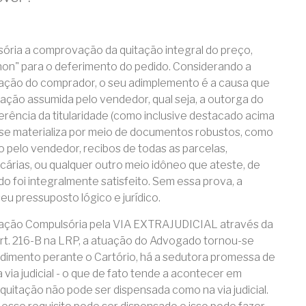
ria a comprovação da quitação integral do preço,
 non" para o deferimento do pedido. Considerando a
igação do comprador, o seu adimplemento é a causa que
ação assumida pelo vendedor, qual seja, a outorga do
nsferência da titularidade (como inclusive destacado acima
o se materializa por meio de documentos robustos, como
o pelo vendedor, recibos de todas as parcelas,
árias, ou qualquer outro meio idôneo que ateste, de
o foi integralmente satisfeito. Sem essa prova, a
u pressuposto lógico e jurídico.
cação Compulsória pela VIA EXTRAJUDICIAL através da
 art. 216-B na LRP, a atuação do Advogado tornou-se
dimento perante o Cartório, há a sedutora promessa de
via judicial - o que de fato tende a acontecer em
quitação não pode ser dispensada como na via judicial.