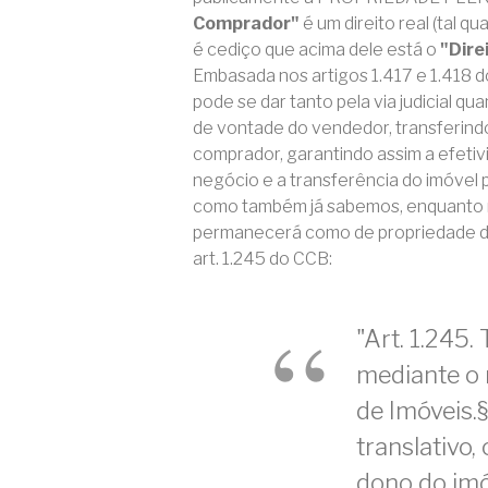
Comprador"
é um direito real (tal qu
é cediço que acima dele está o
"Dire
Embasada nos artigos 1.417 e 1.418
pode se dar tanto pela via judicial q
de vontade do vendedor, transferin
comprador, garantindo assim a efetivi
negócio e a transferência do imóvel
como também já sabemos, enquanto nã
permanecerá como de propriedade do 
art. 1.245 do CCB:
"Art. 1.245.
mediante o r
de Imóveis.§
translativo,
dono do imó