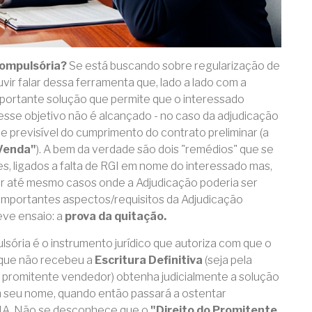
Compulsória?
Se está buscando sobre regularização de
uvir falar dessa ferramenta que, lado a lado com a
portante solução que permite que o interessado
se objetivo não é alcançado - no caso da adjudicação
e previsível do cumprimento do contrato preliminar (a
Venda"
). A bem da verdade são dois "remédios" que se
es, ligados a falta de RGI em nome do interessado mas,
er até mesmo casos onde a Adjudicação poderia ser
 importantes aspectos/requisitos da Adjudicação
eve ensaio: a
prova da quitação.
ória é o instrumento jurídico que autoriza com que o
 que não recebeu a
Escritura Definitiva
(seja pela
do promitente vendedor) obtenha judicialmente a solução
 seu nome, quando então passará a ostentar
A. Não se desconhece que o
"Direito do Promitente