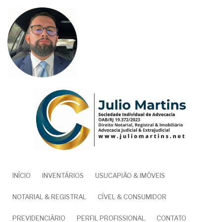
Pular
para
o
conteúdo
principal
NAVEGAÇÃO
INÍCIO
INVENTÁRIOS
USUCAPIÃO & IMÓVEIS
PRINCIPAL
NOTARIAL & REGISTRAL
CÍVEL & CONSUMIDOR
PREVIDENCIÁRIO
PERFIL PROFISSIONAL
CONTATO