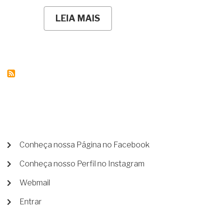
LEIA MAIS
SOBRE
JÁ
TENHO
UM
PROCESSO
DE
USUCAPIÃO
NA
JUSTIÇA
HÁ
ANOS.
POSSO
MUDAR
PARA
O
MENU
Conheça nossa Página no Facebook
CARTÓRIO?
DE
Conheça nosso Perfil no Instagram
CONTA
DE
Webmail
USUÁRIO
Entrar