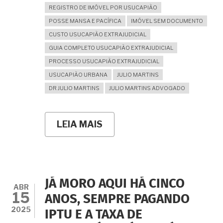
REGISTRO DE IMÓVEL POR USUCAPIÃO
POSSE MANSA E PACÍFICA
IMÓVEL SEM DOCUMENTO
CUSTO USUCAPIÃO EXTRAJUDICIAL
GUIA COMPLETO USUCAPIÃO EXTRAJUDICIAL
PROCESSO USUCAPIÃO EXTRAJUDICIAL
USUCAPIÃO URBANA
JULIO MARTINS
DR JULIO MARTINS
JULIO MARTINS ADVOGADO
LEIA MAIS
SOBRE
USUCAPIÃO
EXTRAJUDICIAL:
O
GUIA
COMPLETO
PARA
JÁ MORO AQUI HÁ CINCO
REGULARIZAR
ABR
15
SEU
ANOS, SEMPRE PAGANDO
IMÓVEL
2025
IPTU E A TAXA DE
EM
CARTÓRIO