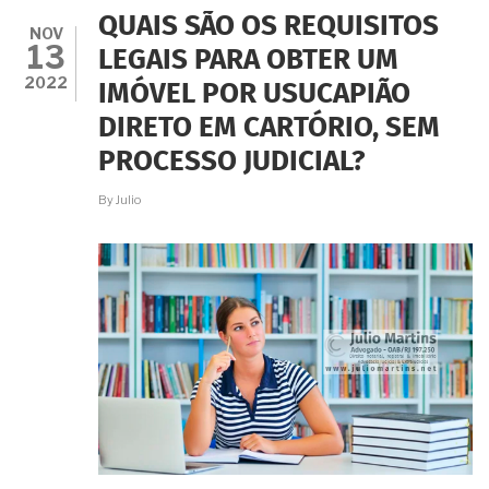
EXTRAJUDICIAL:
QUAIS SÃO OS REQUISITOS
OBRIGATÓRIA?
NOV
13
FACULTATIVA?
LEGAIS PARA OBTER UM
DESNECESSÁRIA?
2022
IMÓVEL POR USUCAPIÃO
DIRETO EM CARTÓRIO, SEM
PROCESSO JUDICIAL?
By
Julio