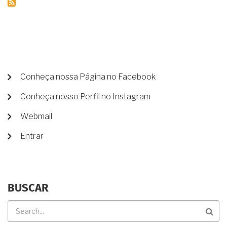
USUCAPIÃO
DIRETO
EM
CARTÓRIO,
SEM
PROCESSO
JUDICIAL?
MENU
Conheça nossa Página no Facebook
DE
Conheça nosso Perfil no Instagram
CONTA
DE
Webmail
USUÁRIO
Entrar
BUSCAR
Buscar