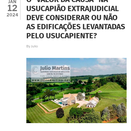
O "VALOR DA CAUSA" NA
DE
JAN
12
USUCAPIÃO
USUCAPIÃO EXTRAJUDICIAL
EXTRAJUDICIAL?
2024
DEVE CONSIDERAR OU NÃO
AS EDIFICAÇÕES LEVANTADAS
PELO USUCAPIENTE?
By
Julio