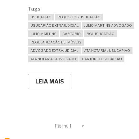
Tags
USUCAPIAO
REQUISITOS USUCAPIÃO
USUCAPIÃO EXTRAJUDICIAL
JULIO MARTINS ADVOGADO
JULIO MARTINS
CARTÓRIO
RGI USUCAPIÃO
REGULARIZAÇÃO DE IMÓVEIS
ADVOGADO EXTRAJUDICIAL
ATA NOTARIAL USUCAPIAO
ATA NOTARIAL ADVOGADO
CARTÓRIO USUCAPIÃO
LEIA MAIS
SOBRE
QUAIS
SÃO
OS
REQUISITOS
LEGAIS
PARA
OBTER
PAGINAÇÃO
UM
Página 1
Próxima
››
página
IMÓVEL
POR