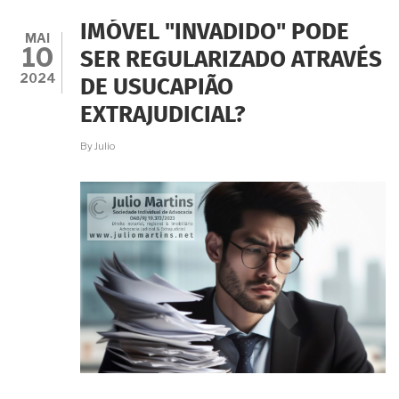
IPTU
DO
IMÓVEL "INVADIDO" PODE
MEU
MAI
10
IMÓVEL
SER REGULARIZADO ATRAVÉS
POSSO
2024
DE USUCAPIÃO
PERDÊ-
LO
EXTRAJUDICIAL?
PARA
OS
By
Julio
OCUPANTES
ATRAVÉS
DA
USUCAPIÃO?