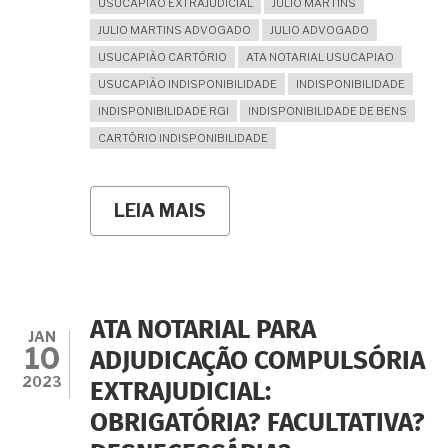
USUCAPIÃO EXTRAJUDICIAL
JULIO MARTINS
JULIO MARTINS ADVOGADO
JULIO ADVOGADO
USUCAPIÃO CARTÓRIO
ATA NOTARIAL USUCAPIAO
USUCAPIÃO INDISPONIBILIDADE
INDISPONIBILIDADE
INDISPONIBILIDADE RGI
INDISPONIBILIDADE DE BENS
CARTÓRIO INDISPONIBILIDADE
LEIA MAIS
SOBRE
É
POSSÍVEL
USUCAPIÃO
EXTRAJUDICIAL
QUANDO
CONSTA
ATA NOTARIAL PARA
INDISPONIBILIDADE
JAN
10
DE
ADJUDICAÇÃO COMPULSÓRIA
BENS
2023
EXTRAJUDICIAL:
NA
MATRÍCULA
OBRIGATÓRIA? FACULTATIVA?
DO
IMÓVEL