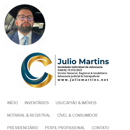
Pular
para
o
conteúdo
principal
NAVEGAÇÃO
INÍCIO
INVENTÁRIOS
USUCAPIÃO & IMÓVEIS
PRINCIPAL
NOTARIAL & REGISTRAL
CÍVEL & CONSUMIDOR
PREVIDENCIÁRIO
PERFIL PROFISSIONAL
CONTATO