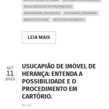
NOTAS FISCAIS REFORMA
JULIO MARTINS ADVOGADO
REGULARIZAÇÃO DE PROPRIEDADE
ATA NOTARIAL USUCAPIAO
USUCAPIÃO ORDINÁRIA
DIREITO DE POSSE
REGISTRO DE IMÓVEIS
LEIA MAIS
SOBRE
A
IMPORTÂNCIA
E
RELEVÂNCIA
DA
COMPROVAÇÃO
USUCAPIÃO DE IMÓVEL DE
DE
SET
11
BENFEITORIAS
HERANÇA: ENTENDA A
E
2025
POSSIBILIDADE E O
REFORMAS
PARA
PROCEDIMENTO EM
FINS
DE
CARTÓRIO.
USUCAPIÃO.
By
Julio