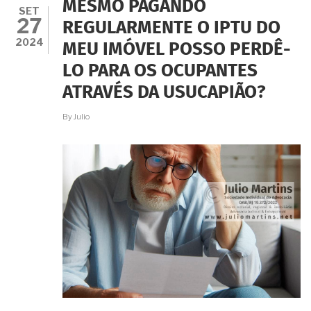
MESMO PAGANDO
SEMPRE
SET
27
PAGANDO
REGULARMENTE O IPTU DO
IPTU
2024
MEU IMÓVEL POSSO PERDÊ-
E
A
LO PARA OS OCUPANTES
TAXA
DE
ATRAVÉS DA USUCAPIÃO?
CONDOMÍNIO.
É
By
Julio
POSSÍVEL
REGULARIZAR
POR
USUCAPIÃO?