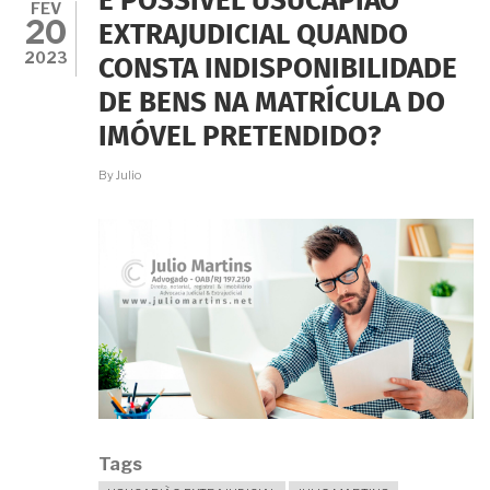
É POSSÍVEL USUCAPIÃO
EXTRAJUDICIAL
FEV
20
DEVE
EXTRAJUDICIAL QUANDO
CONSIDERAR
2023
CONSTA INDISPONIBILIDADE
OU
NÃO
DE BENS NA MATRÍCULA DO
AS
EDIFICAÇÕES
IMÓVEL PRETENDIDO?
LEVANTADAS
PELO
By
Julio
USUCAPIENTE?
Tags