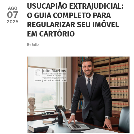
ENTENDA
USUCAPIÃO EXTRAJUDICIAL:
A
AGO
07
POSSIBILIDADE
O GUIA COMPLETO PARA
E
2025
REGULARIZAR SEU IMÓVEL
O
PROCEDIMENTO
EM CARTÓRIO
EM
CARTÓRIO.
By
Julio