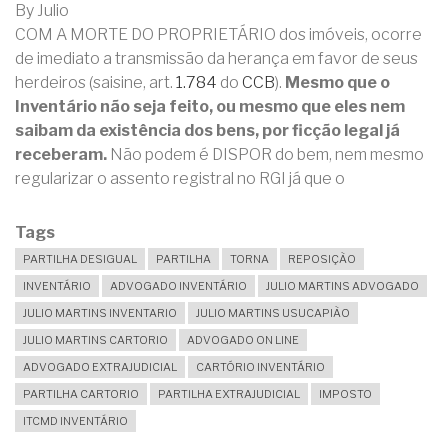
By
Julio
COM A MORTE DO PROPRIETÁRIO dos imóveis, ocorre
de imediato a transmissão da herança em favor de seus
herdeiros (saisine, art.
1.784
do
CCB
).
Mesmo que o
Inventário não seja feito, ou mesmo que eles nem
saibam da existência dos bens, por ficção legal já
receberam.
Não podem é DISPOR do bem, nem mesmo
regularizar o assento registral no RGI já que o
Tags
PARTILHA DESIGUAL
PARTILHA
TORNA
REPOSIÇÃO
INVENTÁRIO
ADVOGADO INVENTÁRIO
JULIO MARTINS ADVOGADO
JULIO MARTINS INVENTARIO
JULIO MARTINS USUCAPIÃO
JULIO MARTINS CARTORIO
ADVOGADO ON LINE
ADVOGADO EXTRAJUDICIAL
CARTÓRIO INVENTÁRIO
PARTILHA CARTORIO
PARTILHA EXTRAJUDICIAL
IMPOSTO
ITCMD INVENTÁRIO