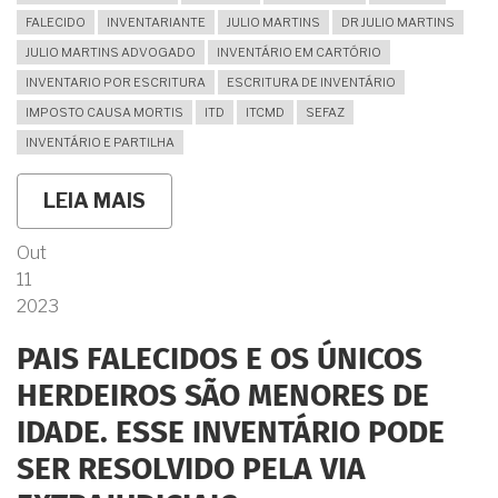
FALECIDO
INVENTARIANTE
JULIO MARTINS
DR JULIO MARTINS
JULIO MARTINS ADVOGADO
INVENTÁRIO EM CARTÓRIO
INVENTARIO POR ESCRITURA
ESCRITURA DE INVENTÁRIO
IMPOSTO CAUSA MORTIS
ITD
ITCMD
SEFAZ
INVENTÁRIO E PARTILHA
LEIA MAIS
SOBRE
QUAL
MELHOR
Out
FORMA
11
PARA
REGULARIZAR
2023
BENS
DEIXADOS
PAIS FALECIDOS E OS ÚNICOS
PELO
FALECIDO:
HERDEIROS SÃO MENORES DE
INVENTÁRIO
JUDICIAL
IDADE. ESSE INVENTÁRIO PODE
OU
INVENTÁRIO
SER RESOLVIDO PELA VIA
EXTRAJUDICIAL?