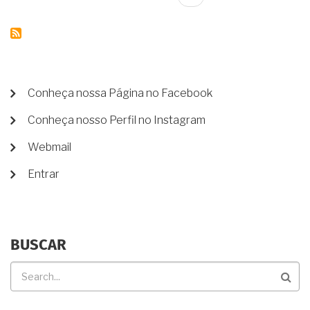
PAGINAÇÃO
BANCÁRIAS
página
E
APLICAÇÕES,
18
AUTOMÓVEIS,
6
FALECIDOS....
MENU
EITA,
Conheça nossa Página no Facebook
CONSIGO
DE
RESOLVER
Conheça nosso Perfil no Instagram
CONTA
ISSO
DE
EM
Webmail
CARTÓRIO?
USUÁRIO
Entrar
BUSCAR
Buscar