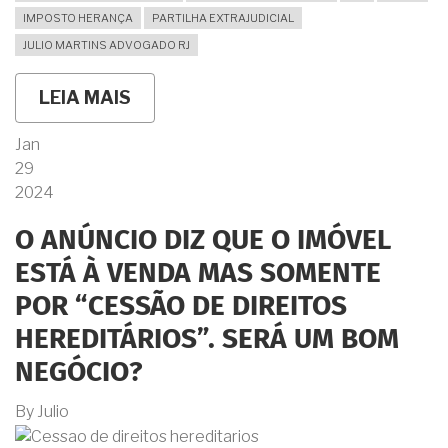
IMPOSTO HERANÇA
PARTILHA EXTRAJUDICIAL
JULIO MARTINS ADVOGADO RJ
LEIA MAIS
SOBRE
SOU
FILHA
Jan
ÚNICA
29
E
MEU
2024
FALECIDO
PAI
O ANÚNCIO DIZ QUE O IMÓVEL
DEIXOU
TUDO
ESTÁ À VENDA MAS SOMENTE
EM
TESTAMENTO
POR “CESSÃO DE DIREITOS
PARA
MIM.
HEREDITÁRIOS”. SERÁ UM BOM
SOU
OBRIGADA
NEGÓCIO?
A
FAZER
By
Julio
INVENTÁRIO
MESMO