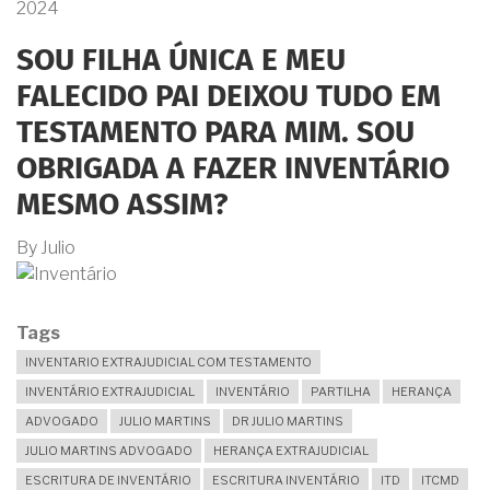
PAIS
2024
JÁ
FALECIDOS
SOU FILHA ÚNICA E MEU
MAS
TENHO
FALECIDO PAI DEIXOU TUDO EM
VÁRIOS
IRMÃOS
TESTAMENTO PARA MIM. SOU
E
PRETENDO
OBRIGADA A FAZER INVENTÁRIO
BENEFICIAR
APENAS
MESMO ASSIM?
UM
DELES
By
Julio
EM
TESTAMENTO.
É
POSSÍVEL?
Tags
INVENTARIO EXTRAJUDICIAL COM TESTAMENTO
INVENTÁRIO EXTRAJUDICIAL
INVENTÁRIO
PARTILHA
HERANÇA
ADVOGADO
JULIO MARTINS
DR JULIO MARTINS
JULIO MARTINS ADVOGADO
HERANÇA EXTRAJUDICIAL
ESCRITURA DE INVENTÁRIO
ESCRITURA INVENTÁRIO
ITD
ITCMD