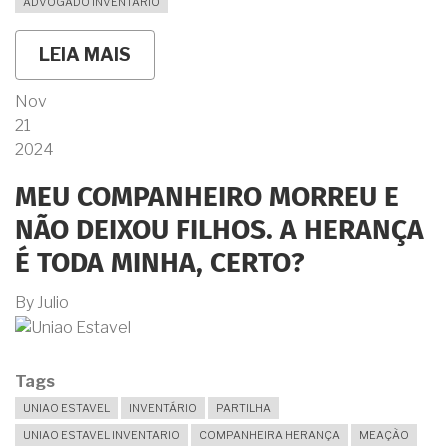
ADVOGADO INVENTÁRIO
LEIA MAIS
SOBRE
QUAIS
SÃO
Nov
AS
21
VANTAGENS
E
2024
PORQUÊ
DEVO
MEU COMPANHEIRO MORREU E
ABRIR
O
NÃO DEIXOU FILHOS. A HERANÇA
INVENTÁRIO
DENTRO
É TODA MINHA, CERTO?
DO
PRAZO
By
Julio
LEGAL?
Tags
UNIAO ESTAVEL
INVENTÁRIO
PARTILHA
UNIAO ESTAVEL INVENTARIO
COMPANHEIRA HERANÇA
MEAÇÃO