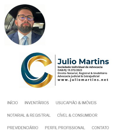
Pular
para
o
conteúdo
principal
NAVEGAÇÃO
INÍCIO
INVENTÁRIOS
USUCAPIÃO & IMÓVEIS
PRINCIPAL
NOTARIAL & REGISTRAL
CÍVEL & CONSUMIDOR
PREVIDENCIÁRIO
PERFIL PROFISSIONAL
CONTATO