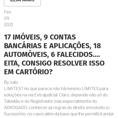
PAIS
FALECIDOS
Fev
E
09
OS
ÚNICOS
2021
HERDEIROS
SÃO
17 IMÓVEIS, 9 CONTAS
MENORES
DE
BANCÁRIAS E APLICAÇÕES, 18
IDADE.
ESSE
AUTOMÓVEIS, 6 FALECIDOS....
INVENTÁRIO
PODE
EITA, CONSIGO RESOLVER ISSO
SER
RESOLVIDO
EM CARTÓRIO?
PELA
VIA
By
Julio
EXTRAJUDICIAL?
LIMITES? Ao que parece não há mesmo LIMITES para
soluções na via Extrajudicial. Claro, depende não só do
Tabelião e do Registrador mas especialmente do
ADVOGADO, conhecer as regras do direito envolvido (o
Sucessório, no caso) além da base que lhe permitirá andar