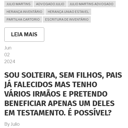
JULIO MARTINS
ADVOGADO JULIO
JULIO MARTINS ADVOGADO
HERANÇA INVENTÁRIO
HERANÇA UNIAO ESTAVEL
PARTILHA CARTORIO
ESCRITURA DE INVENTÁRIO
LEIA MAIS
SOBRE
MEU
COMPANHEIRO
Jun
MORREU
02
E
NÃO
2024
DEIXOU
FILHOS.
SOU SOLTEIRA, SEM FILHOS, PAIS
A
HERANÇA
JÁ FALECIDOS MAS TENHO
É
TODA
VÁRIOS IRMÃOS E PRETENDO
MINHA,
CERTO?
BENEFICIAR APENAS UM DELES
EM TESTAMENTO. É POSSÍVEL?
By
Julio