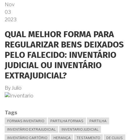
HERANÇA
Nov
PARA
03
RECEBER
MAS
2023
NÃO
TENHO
QUAL MELHOR FORMA PARA
DINHEIRO
PARA
REGULARIZAR BENS DEIXADOS
PAGAR
O
PELO FALECIDO: INVENTÁRIO
IMPOSTO
CAUSA
JUDICIAL OU INVENTÁRIO
MORTIS
(ITD)
EXTRAJUDICIAL?
NEM
AS
By
Julio
CUSTAS
DO
CARTÓRIO.
E
Tags
AGORA?
FORMAS INVENTARIO
PARTILHA FORMAS
PARTILHA
INVENTÁRIO EXTRAJUDICIAL
INVENTARIO JUDICIAL
INVENTÁRIO CARTÓRIO
HERANÇA
TESTAMENTO
DE CUJUS