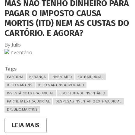
MAS NÃO TENHO DINHEIRO PARA
MAS
SOMENTE
PAGAR O IMPOSTO CAUSA
POR
“CESSÃO
MORTIS (ITD) NEM AS CUSTAS DO
DE
DIREITOS
CARTÓRIO. E AGORA?
HEREDITÁRIOS”.
SERÁ
By
Julio
UM
BOM
NEGÓCIO?
Tags
PARTILHA
HERANÇA
INVENTÁRIO
EXTRAJUDICIAL
JULIO MARTINS
JULIO MARTINS ADVOGADO
INVENTÁRIO EXTRAJUDICIAL
ESCRITURA DE INVENTÁRIO
PARTILHA EXTRAJUDICIAL
DESPESAS INVENTARIO EXTRAJUDICIAL
DR JULIO MARTINS
LEIA MAIS
SOBRE
TENHO