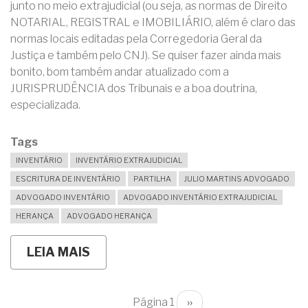
junto no meio extrajudicial (ou seja, as normas de Direito
NOTARIAL, REGISTRAL e IMOBILIÁRIO, além é claro das
normas locais editadas pela Corregedoria Geral da
Justiça e também pelo CNJ). Se quiser fazer ainda mais
bonito, bom também andar atualizado com a
JURISPRUDÊNCIA dos Tribunais e a boa doutrina,
especializada.
Tags
INVENTÁRIO
INVENTÁRIO EXTRAJUDICIAL
ESCRITURA DE INVENTÁRIO
PARTILHA
JULIO MARTINS ADVOGADO
ADVOGADO INVENTÁRIO
ADVOGADO INVENTÁRIO EXTRAJUDICIAL
HERANÇA
ADVOGADO HERANÇA
LEIA MAIS
SOBRE
17
IMÓVEIS,
9
CONTAS
Página 1
Próxima
››